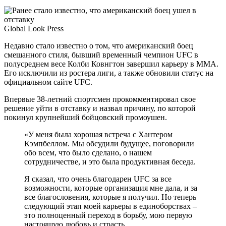
Global Look Press
Недавно стало известно о том, что американский боец
смешанного стиля, бывший
временный чемпион UFC в
полусреднем весе Колби Ковнгтон завершил карьеру в ММА.
Его исключили из ростера лиги, а также обновили статус на
официальном сайте UFC.
Впервые 38-летний спортсмен прокомментировал свое
решение уйти в отставку и назвал причину, по которой
покинул крупнейший бойцовский промоушен.
«У меня была хорошая встреча с Хантером
Кэмпбеллом. Мы обсудили будущее, поговорили
обо всем, что было сделано, о нашем
сотрудничестве, и это была продуктивная беседа.
Я сказал, что очень благодарен UFC за все
возможности, которые организация мне дала, и за
все благословения, которые я получил. Но теперь
следующий этап моей карьеры в единоборствах –
это полноценный переход в борьбу, мою первую
настоящую любовь и страсть.