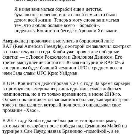
Я начал заниматься борьбой еще в детстве,
буквально с пеленок, и для нашей семьи это было
делом всей жизни. Теперь я могу снова заниматься
тем, что люблю больше всего – борьбой», –
поделился Ковингтон беседе с Ариэлем Хельвани.
Американец продолжит выступать в борцовской лиге
RAF
(Real American Freestyle), с которой он заключил контракт
в начале текущего года. Колби уже провел две победные
схватки — с Люком Рокхолдом и Диллоном Дэнисом. Его
третье выступление состоится 30 мая на турнире RAF 09, а
соперником будет бывший чемпион UFC в среднем весе и
член Зала славы UFC Крис Уайдман.
В UFC Ковингтон дебютировал в 2014 году. За время карьеры
в промоушене американец лишь однажды сумел добиться
чемпионства, но и то только временного, в июне 2018-го.
Однако поклонникам он запомнился больше, как яркий трэш-
токер и скандалист, который полностью оправдывал свое
прозвище «Хаос».
В 2017 году Колби едва не был растерзан бразильцами,
которых он оскорбил после победы над Демианом Майей на
турнире в Сан-Паулу, назвав Бразилию «помойкой», а ее