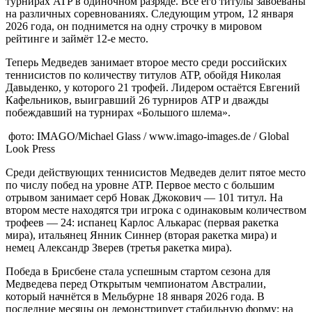
турнирах ATP в одиночном разряде. Все его титулы завоёваны
на различных соревнованиях. Следующим утром, 12 января
2026 года, он поднимется на одну строчку в мировом
рейтинге и займёт 12-е место.
Теперь Медведев занимает второе место среди российских
теннисистов по количеству титулов ATP, обойдя Николая
Давыденко, у которого 21 трофей. Лидером остаётся Евгений
Кафельников, выигравший 26 турниров ATP и дважды
побеждавший на турнирах «Большого шлема».
фото: IMAGO/Michael Glass / www.imago-images.de / Global
Look Press
Среди действующих теннисистов Медведев делит пятое место
по числу побед на уровне ATP. Первое место с большим
отрывом занимает серб Новак Джокович — 101 титул. На
втором месте находятся три игрока с одинаковым количеством
трофеев — 24: испанец Карлос Алькарас (первая ракетка
мира), итальянец Янник Синнер (вторая ракетка мира) и
немец Александр Зверев (третья ракетка мира).
Победа в Брисбене стала успешным стартом сезона для
Медведева перед Открытым чемпионатом Австралии,
который начнётся в Мельбурне 18 января 2026 года. В
последние месяцы он демонстрирует стабильную форму: на