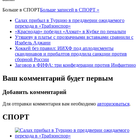
Больше в
СПОРТ
Больше записей в СПОРТ »
Салах прибыл в Турцию в преддверии ожидаемого
перехода в «Трабзонспор»
«Краснодар» победил «Ахмат» в Кубке по пенальти
Утяшеву в платье с прозрачными вставками сравнили с
Изабель Аджани
Хоккей без правил: ИИХФ под аплодисменты
скандинавов и прибалтов продлила санкции против
сборной России
Заговор в ФИФА: три конфедерации против Инфантино
Ваш комментарий будет первым
Добавить комментарий
Для отправки комментария вам необходимо
авторизоваться
.
СПОРТ