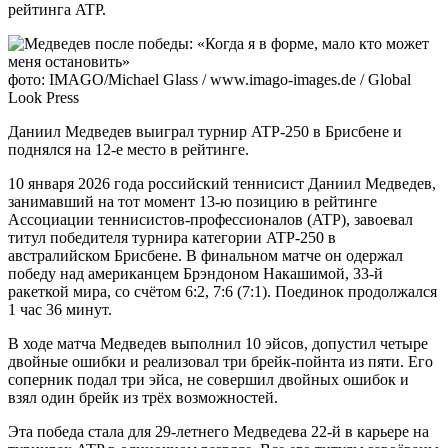
рейтинга ATP.
фото:
IMAGO/Michael Glass / www.imago-images.de / Global
Look Press
Даниил Медведев выиграл турнир ATP-250 в Брисбене и
поднялся на 12-е место в рейтинге.
10 января 2026 года российский теннисист Даниил Медведев,
занимавший на тот момент 13-ю позицию в рейтинге
Ассоциации теннисистов-профессионалов (ATP), завоевал
титул победителя турнира категории ATP-250 в
австралийском Брисбене. В финальном матче он одержал
победу над американцем Брэндоном Накашимой, 33-й
ракеткой мира, со счётом 6:2, 7:6 (7:1). Поединок продолжался
1 час 36 минут.
В ходе матча Медведев выполнил 10 эйсов, допустил четыре
двойные ошибки и реализовал три брейк-пойнта из пяти. Его
соперник подал три эйса, не совершил двойных ошибок и
взял один брейк из трёх возможностей.
Эта победа стала для 29-летнего Медведева 22-й в карьере на