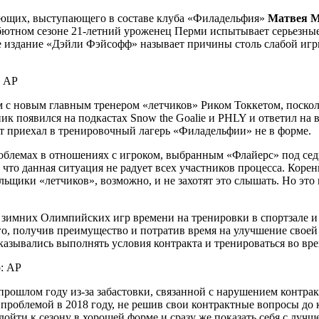
ающих, выступающего в составе клуба «Филадельфия»
Матвея М
дебютном сезоне 21-летний уроженец Перми
испытывает серьезные
ое издание «Дэйли Фэйсофф» называет причины столь слабой иг
: AP
с новым главным тренером «летчиков» Риком Токкетом, посколь
ик появился на подкастах Snow the Goalie и PHLY и ответил на 
тот приехал в тренировочный лагерь «Филадельфии» не в форме.
облемах в отношениях с игроком, выбранным «Флайерс» под сед
 что данная ситуация не радует всех участников процесса. Корен
льщики «летчиков», возможно, и не захотят это слышать. Но это
 зимних Олимпийских игр времени на тренировки в спортзале и
, получив преимущество и потратив время на улучшение своей ф
азывались выполнять условия контракта и тренироваться во вре
: AP
ошлом году из-за забастовки, связанной с нарушением контракт
роблемой в 2018 году, не решив свои контрактные вопросы до к
дойти к сезону в хорошей форме и сразу же показать себя с луч