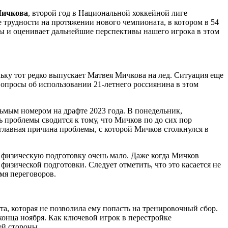
ичкова
, второй год в Национальной хоккейной лиге
 трудности на протяжении нового чемпионата, в котором в 54
ры и оценивает дальнейшие перспективы нашего игрока в этом
ку тот редко выпускает Матвея Мичкова на лед. Ситуация еще
вопросы об использовании 21-летнего россиянина в этом
ьмым номером на драфте 2023 года. В понедельник,
ь проблемы сводится к тому, что Мичков по до сих пор
 главная причина проблемы, с которой Мичков столкнулся в
 физическую подготовку очень мало. Даже когда Мичков
изической подготовки. Следует отметить, что это касается не
мя переговоров.
а, которая не позволила ему попасть на тренировочный сбор.
онца ноября. Как ключевой игрок в перестройке
шей стороны.