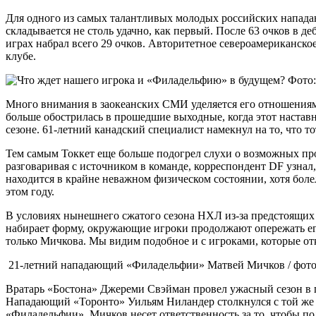
Для одного из самых талантливых молодых российских напад
складывается не столь удачно, как первый. После 63 очков в 
играх набрал всего 29 очков. Авторитетное североамериканск
клубе.
Фото
Много внимания в заокеанских СМИ уделяется его отношениям 
больше обострилась в прошедшие выходные, когда этот наставн
сезоне. 61-летний канадский специалист намекнул на то, что 
Тем самым Токкет еще больше подогрел слухи о возможных пр
разговаривая с источником в команде, корреспондент DF узнал,
находится в крайне неважном физическом состоянии, хотя боле
этом году.
В условиях нынешнего сжатого сезона НХЛ из-за предстоящих
набирает форму, окружающие игроки продолжают опережать его
только Мичкова. Мы видим подобное и с игроками, которые отк
21-летний нападающий «Филадельфии» Матвей Мичков / фото
Вратарь «Бостона» Джереми Свэйман провел ужасный сезон в пр
Нападающий «Торонто» Уильям Ниландер столкнулся с той же п
«Филадельфии», Мичков несет ответственность за то, чтобы по