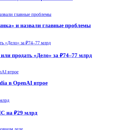
рынка» и назвали главные проблемы
ли продать «Дело» за ₽74–77 млрд
dia в OpenAI втрое
НС на ₽29 млрд