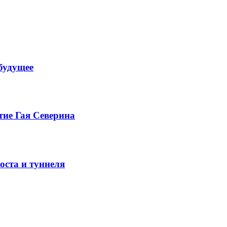
будущее
тие Гая Северина
оста и туннеля