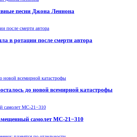
хивные песни Джона Леннона
шла в ротации после смерти автора
осталось до новой всемирной катастрофы
замещенный самолет МС-21−310