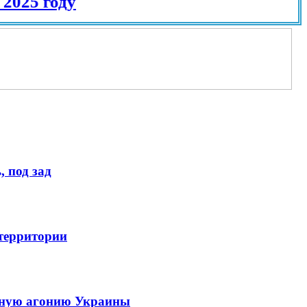
 году
 под зад
 территории
енную агонию Украины