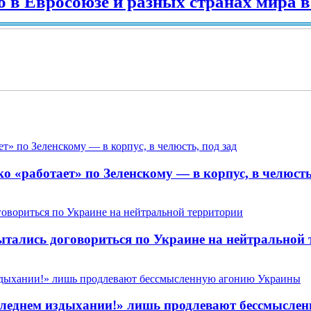
вросоюзе и разных странах мира в 2025
 «работает» по Зеленскому — в корпус, в челюсть,
пытались договориться по Украине на нейтральной
 последнем издыхании!» лишь продлевают бессмысл