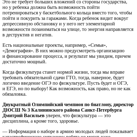
Это не требует больших вложений со стороны государства,
но у ребенка должна быть возможность пойти
потренироваться у баскетбольного кольца вместо того, чтобы
пойти и покурить за гаражами. Когда ребенок видит вокруг
депрессивную обстановку и у него нет элементарной
возможности позаниматься на улице, то энергия направляется
в деструктив и негатив.
Есть национальные проекты, например, «Семья»,
«Демография». В них можно предусмотреть организацию
и финансирование процесса, и результат мы увидим, причем
достаточно мощный.
Когда физкультура станет нормой жизни, тогда мы вправе
требовать обязательной сдачи ГТО, тогда, наверное, будет
логично введение ОГЭ по физкультуре. Пусть будет и ОГЭ,
и ЕГЭ, но по выбору! Как возможность, как право, но не как
обязаловка.
Двукратный Олимпийский чемпион по биатлону, директор
ДЮСШ № 3 Калининского района Санкт-Петербурга
Дмитрий Васильев
уверен, что физкультура — это
дисциплина, а кроме того, здоровье.
— Информация о наборе в армию молодых людей показывает
катастрофическую ситуацию: ребята не могут даже