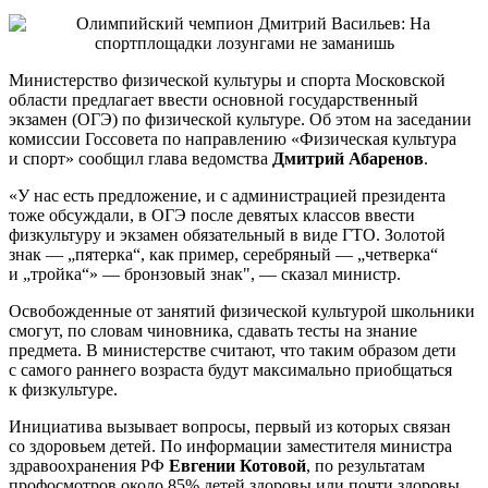
Министерство физической культуры и спорта Московской
области предлагает ввести основной государственный
экзамен (ОГЭ) по физической культуре. Об этом на заседании
комиссии Госсовета по направлению «Физическая культура
и спорт» сообщил глава ведомства
Дмитрий Абаренов
.
«У нас есть предложение, и с администрацией президента
тоже обсуждали, в ОГЭ после девятых классов ввести
физкультуру и экзамен обязательный в виде ГТО. Золотой
знак — „пятерка“, как пример, серебряный — „четверка“
и „тройка“» — бронзовый знак", — сказал министр.
Освобожденные от занятий физической культурой школьники
смогут, по словам чиновника, сдавать тесты на знание
предмета. В министерстве считают, что таким образом дети
с самого раннего возраста будут максимально приобщаться
к физкультуре.
Инициатива вызывает вопросы, первый из которых связан
со здоровьем детей. По информации заместителя министра
здравоохранения РФ
Евгении Котовой
, по результатам
профосмотров около 85% детей здоровы или почти здоровы