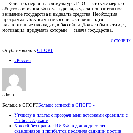
— Конечно, первична физкультура. ГТО — это уже мерило
общего состояния. Физкультуре надо уделять значительное
внимание государства и выделять средства. Необходима
программа. Лозунгами никого не заставишь идти
на спортивные площадки, в бассейны. Должен быть стимул,
мотивация, придумать который — задача государства.
Источник
Опубликовано в
СПОРТ
#Россия
admin
Больше в
СПОРТ
Больше записей в СПОРТ »
Утяшеву в платье с прозрачными вставками сравнили с
Изабель Аджани
Хоккей без правил: ИИХФ под аплодисменты
скандинавов и прибалтов продлила санкции против