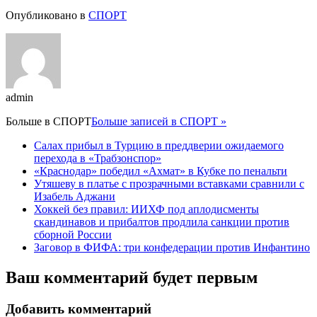
Опубликовано в
СПОРТ
admin
Больше в
СПОРТ
Больше записей в СПОРТ »
Салах прибыл в Турцию в преддверии ожидаемого
перехода в «Трабзонспор»
«Краснодар» победил «Ахмат» в Кубке по пенальти
Утяшеву в платье с прозрачными вставками сравнили с
Изабель Аджани
Хоккей без правил: ИИХФ под аплодисменты
скандинавов и прибалтов продлила санкции против
сборной России
Заговор в ФИФА: три конфедерации против Инфантино
Ваш комментарий будет первым
Добавить комментарий