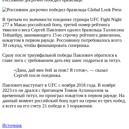
Global Look Press
В третьем по значимости поединке турнира UFC Fight Night
277 в Макао российский боец, третий номер рейтинга
тяжелого веса Сергей Павлович одолел бразильца Таллисона
Тейшейру, занимающего 15-ю строчку рейтинга дивизиона,
нокаутом в первом раунде. Россиянину потребовалось всего
39 секунд, чтобы финишировать соперника.
Сразу после триумфальной победы Павлович обратился к
главе лиги с требованием дать ему шанс подраться за титул.
«Дана, дай мне бой за пояс! Я готов», — сказал
Сергей после поединка.
Павлович выступает в UFC с ноября 2018 года. В ноябре
2023-го он дрался с британцем Томом Аспиналлом за
временный титул, но проиграл нокаутом в первом раунде. На
данный момент российский боец идет на серии из трех побед,
а всего на его счету 21 победа и 3 поражения.
Источник