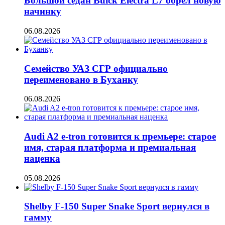
Большой седан Buick Electra L7 обрёл новую
начинку
06.08.2026
Семейство УАЗ СГР официально
переименовано в Буханку
06.08.2026
Audi A2 e-tron готовится к премьере: старое
имя, старая платформа и премиальная
наценка
05.08.2026
Shelby F-150 Super Snake Sport вернулся в
гамму