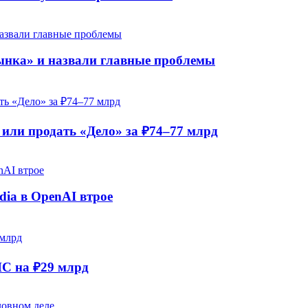
рынка» и назвали главные проблемы
ли продать «Дело» за ₽74–77 млрд
dia в OpenAI втрое
НС на ₽29 млрд