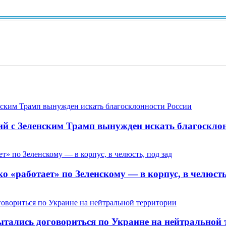
Ви
ий с Зеленским Трамп вынужден искать благоскло
 «работает» по Зеленскому — в корпус, в челюсть,
пытались договориться по Украине на нейтральной