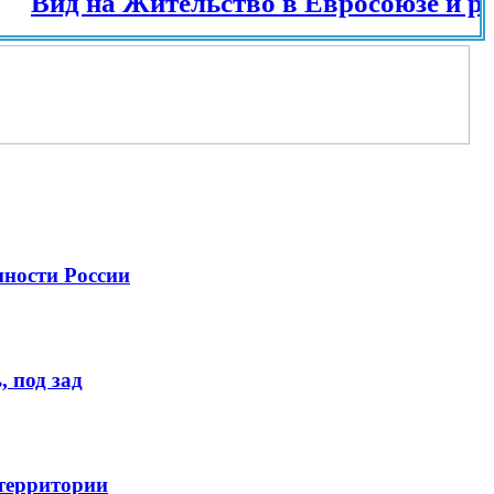
д на Жительство в Евросоюзе и разных 
нности России
 под зад
 территории