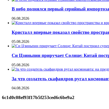
В небо поднялся первый серийный импорто
06.08.2026
Кристалл впервые показал свойство простран
05.08.2026
Си Цзиньпин приручает Солнце: Китай постр
05.08.2026
За что создатель скафандров ругал космонав
04.08.2026
6c1d0c08ef93f17b5f253ced6c6be9a2