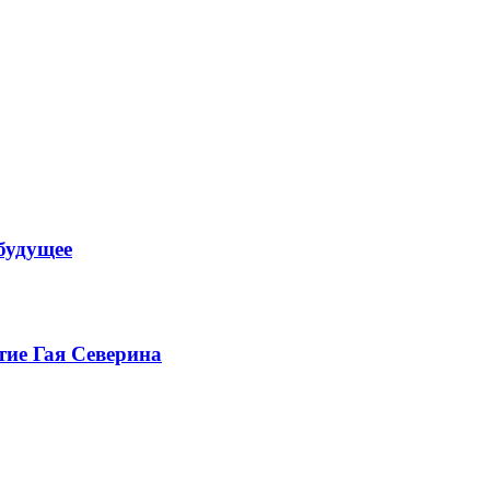
будущее
тие Гая Северина