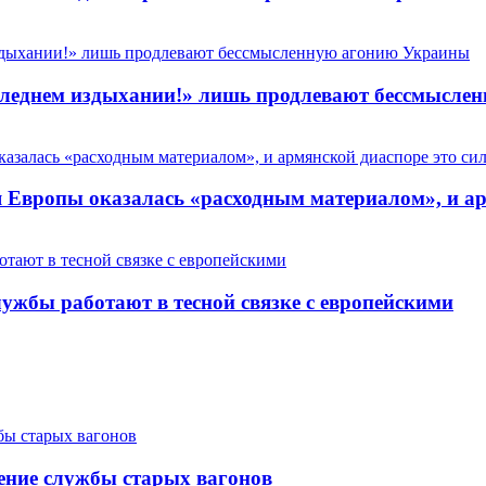
 последнем издыхании!» лишь продлевают бессмысл
Европы оказалась «расходным материалом», и арм
ужбы работают в тесной связке с европейскими
ение службы старых вагонов