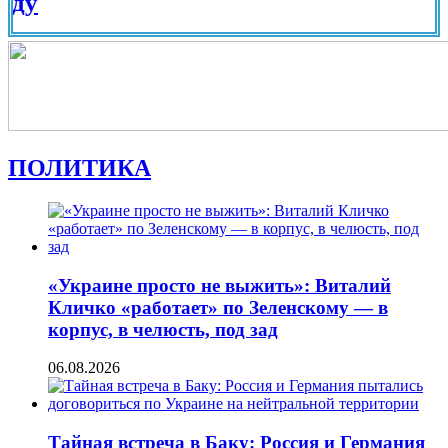
Вид на
ПОЛИТИКА
«Украине просто не выжить»: Виталий
Кличко «работает» по Зеленскому — в
корпус, в челюсть, под зад
06.08.2026
Тайная встреча в Баку: Россия и Германия