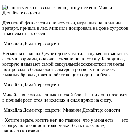
Микайла
Демайтер:
соцсети
Для новой фотосессии спортсменка, игравшая на позиции
вратаря, пришла в лес. Микайла позировала на фоне сугробов
и заснеженных сосен.
Микайла Демайтер: соцсети
Несмотря на холод Демайтер не упустила случая похвастаться
своими формами, она оделась явно не по сезону. Блондинка,
которую называют самой сексуальной хоккеисткой планеты,
позировала в белом бюстгальтере и розовых в цветочек
лыжных брюках, плотно облегающих годицы и бедра.
Микайла Демайтер: соцсети
Микайла выложила снимки в свой блог. На них она позирует
в полный рост, стоя на коленях и сидя прямо на снегу.
Микайла Демайтер: соцсети
Микайла Демайтер: соцсети
«Хотите верьте, хотите нет, но главное, что у меня есть, — это
сердце, но внешность тоже может быть полезной», —
написала красавица.