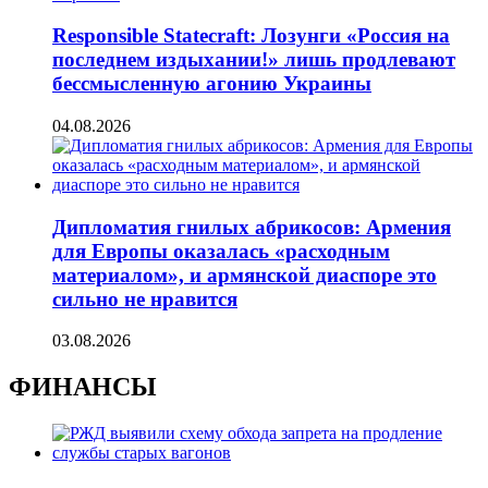
Responsible Statecraft: Лозунги «Россия на
последнем издыхании!» лишь продлевают
бессмысленную агонию Украины
04.08.2026
Дипломатия гнилых абрикосов: Армения
для Европы оказалась «расходным
материалом», и армянской диаспоре это
сильно не нравится
03.08.2026
ФИНАНСЫ