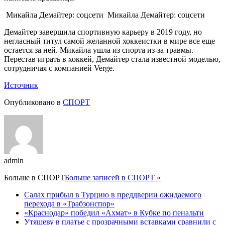
Микайла Демайтер: соцсети
Микайла Демайтер: соцсети
Демайтер завершила спортивную карьеру в 2019 году, но
негласный титул самой желанной хоккеистки в мире все еще
остается за ней. Микайла ушла из спорта из-за травмы.
Перестав играть в хоккей, Демайтер стала известной моделью,
сотрудничая с компанией Verge.
Источник
Опубликовано в
СПОРТ
admin
Больше в
СПОРТ
Больше записей в СПОРТ »
Салах прибыл в Турцию в преддверии ожидаемого
перехода в «Трабзонспор»
«Краснодар» победил «Ахмат» в Кубке по пенальти
Утяшеву в платье с прозрачными вставками сравнили с