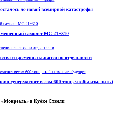
осталось до новой всемирной катастрофы
замещенный самолет МС-21−310
ства и времени: плавятся по отдельности
оил супермагнит весом 600 тонн, чтобы изменить 
а «Монреаль» в Кубке Стэнли