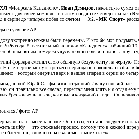
ХЛ
«Монреаль Канадиенс»,
Иван Демидов,
наконец-то сумел о
момент для своей команды, в пятом
поединке четвертьфинала
Ку
д в серии до четырех побед со счетом — 3:2.
«МК-Спорт»
расск
AP
у экстренно нужны были перемены. И кто бы мог подумать, что
026 года, блистательный новичок «Канадиенс», забивший 19 гол
од общим пятым номером упускал один голевой шанс за другим,
етний форвард сменил свою обычную белую ленту на черную. Но
о. На четвертой минуте третьего периода он наконец-то забил в
адиенс», который одержал верх и вышел вперед в серии до четыре
 нападающий Юрай Слафковски, отдавший Ивану голевой пас. — О
аю, он правильно все сделал, перестал меня злить и я отдал ему 
их бросковых навыков, которые я когда-либо видел. Он великоле
нятся / фото: AP
рная лента на моей клюшке. Он сказал, что мне следует исполь
ить шайбу — это сложный процесс, потому что в каждой игре у т
кое облегчение, словно гора свалилась с моих плеч».