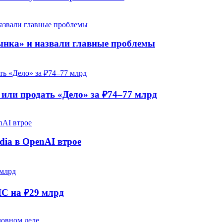
рынка» и назвали главные проблемы
ли продать «Дело» за ₽74–77 млрд
dia в OpenAI втрое
НС на ₽29 млрд