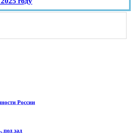
году
нности России
 под зад