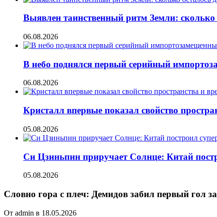
Выявлен таинственный ритм Земли: сколько 
06.08.2026
В небо поднялся первый серийный импорто
06.08.2026
Кристалл впервые показал свойство простран
05.08.2026
Си Цзиньпин приручает Солнце: Китай постр
05.08.2026
Словно гора с плеч: Демидов забил первый гол з
От admin в 18.05.2026