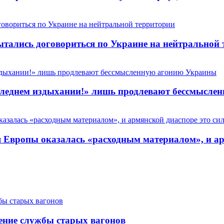
пытались договориться по Украине на нейтральной
 последнем издыхании!» лишь продлевают бессмысл
Европы оказалась «расходным материалом», и арм
ение службы старых вагонов