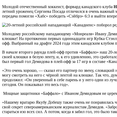
Молодой отечественный хоккеист, форвард канадского клуба
Н
летний уроженец Сергиева Посада отличился в очень важный 
передача помогли «Хабс» победить «Сэйбрз» 6:3 и выйти впере
Молодому российскому нападающему «Монреаля» Ивану Демидов
клюшке! На протяжении первых одиннадцати игр Кубка Стэнли 2
офф. Выбранный на драфте 2024 года этим канадским клубом п
В начале второго раунда плей-офф против «Баффало» наш 20-л
своей клюшки в белую ленту, и, к его удивлению, это сработал
был первый гол Демидова в плей-офф за 17 игр в составе «Кан
«Это очень хорошо, — сказал его партнер по звену, словацкий
могу смотреть на него с чёрной лентой на клюшке. Так что, дум
продолжил: «Он уверенный в себе парень и у него одни из лучш
сегодня. Он показывал это весь год».
Мощные защитники «Баффало» с Иваном Демидовым не церемо
«Нашему вратарю Якубу Добешу также очень не понравилась че
свой секрет североамериканским журналистам Демидов. «Заброс
стараться изо всех сил. А потом, когда я забил гол, это было та