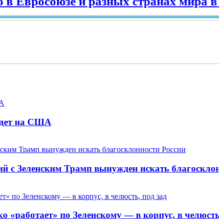
росоюзе и разных странах мира в 2025 
адет на США
ий с Зеленским Трамп вынужден искать благоскло
 «работает» по Зеленскому — в корпус, в челюсть,