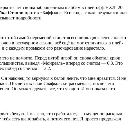
ткрыть счет своим заброшенным шайбам в плей-офф НХЛ. 20-
бка Стэнли
против «Баффало». Его гол, а также результативная
азывает подробности.
 этой самой переменой станет всего лишь цвет ленты на его
ов в регулярном сезоне, всё ещё не мог отличиться в плей-
 и с каждым промахом его разочарование нарастало.
 это не помогло. Перед пятой игрой он снова обмотал крюк
 большинстве, выведя «Монреаль» вперед со счетом — 6:3. Это
х побед со счетом — 3:2.
н наконец-то вернулся к белой ленте, что мне нравится. Я не
пас». После этих слов Слафковски рассмеялся, после чего
пен. Он может сделать все, что угодно. И он показал это
зовать белую. Полагаю, это сработало», — смущенно раскрыл
ебя есть шанс забить, а потом его нет. Я просто продолжал