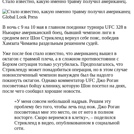
Стало известно, какую именно травму получил американец.
Global Look Press
В ночь с 9 на 10 мая в главном поединке турнира UFC 328 в
Ньюарке американский боец,
бывший чемпион лиги в
среднем весе Шон Стрикленд вернул себе пояс, победив
Хамзата Чимаева раздельным решением судей.
Уже после боя стало известно, что американец вышел в
октагон с травмой плеча, а в сложном противостоянии с
Борзом ситуация только усугубилась. Предполагалось, что
Стрикленду может понадобиться операция, но в этом случае
новоиспеченный чемпион вынужден был бы надолго
покинуть октагон. Однако комментатор UFC Джо Роган
посоветовал бойцу клинику, которую Шон посетил на днях,
после чего сообщил хорошие новости.
«У меня совсем небольшой надрыв. Решим эту
проблему без того, чтобы лечь под нож. Джо Роган
посоветовал мне это место, он от него в полном
восторге. Скоро вернемся в клетку», – поделился
Стрикленд в видео, опубликованном в социальной
сети.