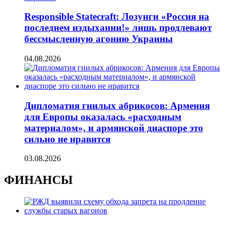
Responsible Statecraft: Лозунги «Россия на
последнем издыхании!» лишь продлевают
бессмысленную агонию Украины
04.08.2026
Дипломатия гнилых абрикосов: Армения
для Европы оказалась «расходным
материалом», и армянской диаспоре это
сильно не нравится
03.08.2026
ФИНАНСЫ