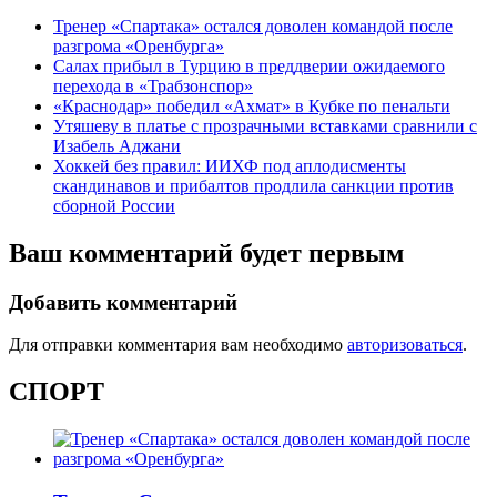
Тренер «Спартака» остался доволен командой после
разгрома «Оренбурга»
Салах прибыл в Турцию в преддверии ожидаемого
перехода в «Трабзонспор»
«Краснодар» победил «Ахмат» в Кубке по пенальти
Утяшеву в платье с прозрачными вставками сравнили с
Изабель Аджани
Хоккей без правил: ИИХФ под аплодисменты
скандинавов и прибалтов продлила санкции против
сборной России
Ваш комментарий будет первым
Добавить комментарий
Для отправки комментария вам необходимо
авторизоваться
.
СПОРТ