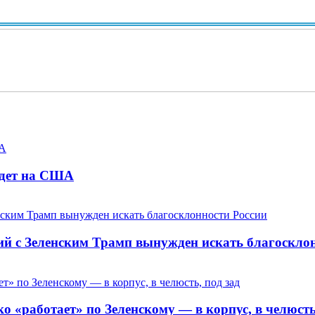
Ви
адет на США
ий с Зеленским Трамп вынужден искать благоскло
 «работает» по Зеленскому — в корпус, в челюсть,