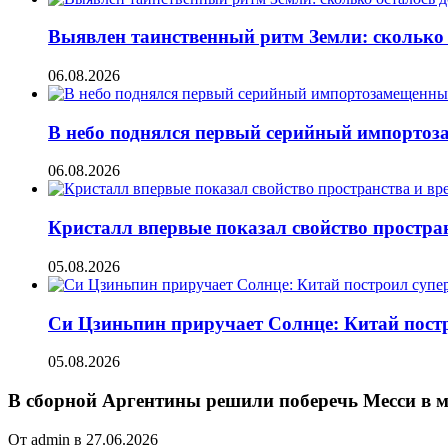
Выявлен таинственный ритм Земли: сколько 
06.08.2026
В небо поднялся первый серийный импорто
06.08.2026
Кристалл впервые показал свойство простран
05.08.2026
Си Цзиньпин приручает Солнце: Китай постр
05.08.2026
В сборной Аргентины решили поберечь Месси в 
От admin в 27.06.2026