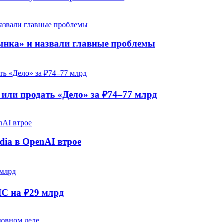
рынка» и назвали главные проблемы
ли продать «Дело» за ₽74–77 млрд
dia в OpenAI втрое
НС на ₽29 млрд