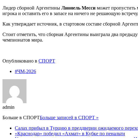
Лидер сборной Аргентины
Лионель Месси
может пропустить м
игрока и оставить его в запасе на ничего не решающую встреч
Как утверждает источник, в стартовом составе сборной Арген
Стоит отметить, что сборная Аргентины выиграла два предыду
чемпионатов мира.
Опубликовано в
СПОРТ
#ЧМ-2026
admin
Больше в
СПОРТ
Больше записей в СПОРТ »
Салах прибыл в Турцию в преддверии ожидаемого перехо
«Краснодар» победил «Ахмат» в Кубке по пенальти