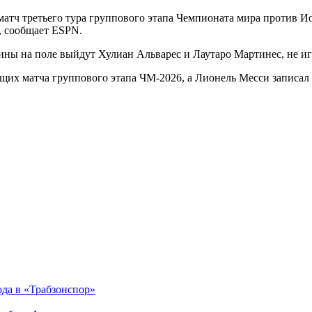
атч третьего тура группового этапа Чемпионата мира против И
у, сообщает ESPN.
тины на поле выйдут Хулиан Альварес и Лаутаро Мартинес, не иг
щих матча группового этапа ЧМ-2026, а Лионель Месси записал 
да в «Трабзонспор»