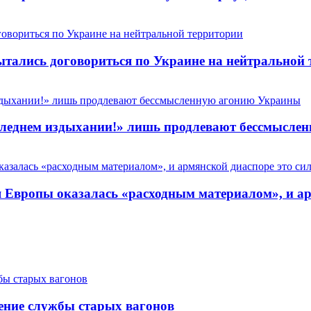
пытались договориться по Украине на нейтральной
 последнем издыхании!» лишь продлевают бессмысл
Европы оказалась «расходным материалом», и арм
ение службы старых вагонов