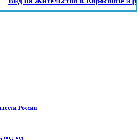
д на Жительство в Евросоюзе и разных 
нности России
 под зад