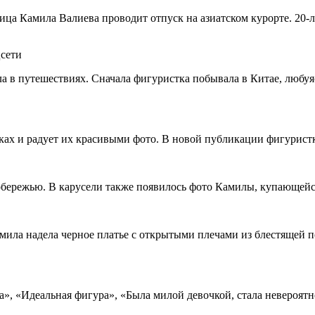
ца Камила Валиева проводит отпуск на азиатском курорте. 20-
цсети
 в путешествиях. Сначала фигуристка побывала в Китае, любуяс
ках и радует их красивыми фото. В новой публикации фигурист
обережью. В карусели также появилось фото Камилы, купающейся
амила надела черное платье с открытыми плечами из блестящей 
», «Идеальная фигура», «Была милой девочкой, стала невероят