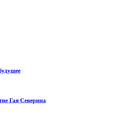
будущее
тие Гая Северина