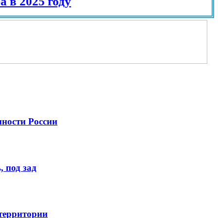
025 году
нности России
 под зад
 территории