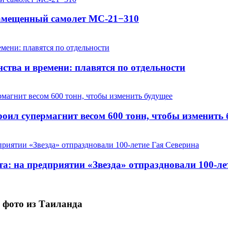
замещенный самолет МС-21−310
ства и времени: плавятся по отдельности
оил супермагнит весом 600 тонн, чтобы изменить 
та: на предприятии «Звезда» отпраздновали 100-ле
 фото из Таиланда