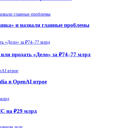
рынка» и назвали главные проблемы
ли продать «Дело» за ₽74–77 млрд
dia в OpenAI втрое
НС на ₽29 млрд