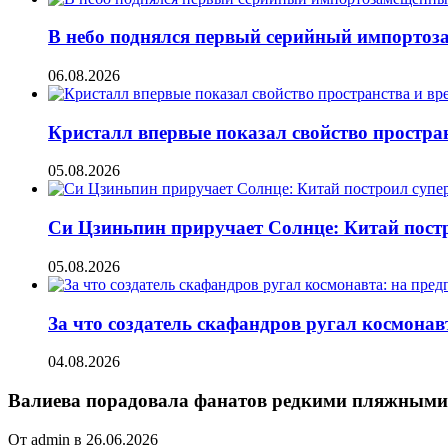
В небо поднялся первый серийный импорто
06.08.2026
Кристалл впервые показал свойство простран
05.08.2026
Си Цзиньпин приручает Солнце: Китай постр
05.08.2026
За что создатель скафандров ругал космонав
04.08.2026
Валиева порадовала фанатов редкими пляжными
От admin в 26.06.2026