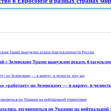
 Евросоюзе и разных странах мира в 2
ий с Зеленским Трамп вынужден искать благоскло
 «работает» по Зеленскому — в корпус, в челюсть,
пытались договориться по Украине на нейтральной