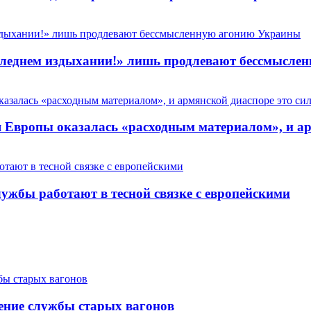
 последнем издыхании!» лишь продлевают бессмысл
Европы оказалась «расходным материалом», и арм
ужбы работают в тесной связке с европейскими
ение службы старых вагонов