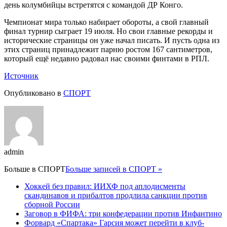
день колумбийцы встретятся с командой ДР Конго.
Чемпионат мира только набирает обороты, а свой главный
финал турнир сыграет 19 июля. Но свои главные рекорды и
исторические страницы он уже начал писать. И пусть одна из
этих страниц принадлежит парню ростом 167 сантиметров,
который ещё недавно радовал нас своими финтами в РПЛ.
Источник
Опубликовано в
СПОРТ
admin
Больше в
СПОРТ
Больше записей в СПОРТ »
Хоккей без правил: ИИХФ под аплодисменты
скандинавов и прибалтов продлила санкции против
сборной России
Заговор в ФИФА: три конфедерации против Инфантино
Форвард «Спартака» Гарсия может перейти в клуб-