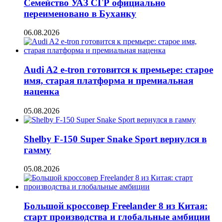
Семейство УАЗ СГР официально
переименовано в Буханку
06.08.2026
Audi A2 e-tron готовится к премьере: старое
имя, старая платформа и премиальная
наценка
05.08.2026
Shelby F-150 Super Snake Sport вернулся в
гамму
05.08.2026
Большой кроссовер Freelander 8 из Китая:
старт производства и глобальные амбиции