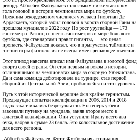
рекорд. Аббосбек Файзуллаев стал самым низким автором
гола головой в истории чемпионатов мира по футболу.
Прежним рекордсменом числился уругваец Гиоргиан Де
Арраскаета, который забил головой в ворота сборной Ганы на
прошлом мундиале в 2022 году. Но рост уругвайца — 173
сантиметра. Разница в шесть сантиметров в мире большого
футбола, где стандартами правят гиганты, — это целая
пропасть. Файзуллаев доказал, что в прыгучести, тайминге и
чтении игры физиология не всегда имеет решающее значение.
Этот эпизод навсегда вписал имя Файзуллаева в золотой фонд
спорта своей страны. Он стал первым игроком в истории,
отличившимся на чемпионатах мира за сборную Узбекистана.
Да и сама команда дебютировала на турнире, став первой
сборной из Центральной Азии, пробившейся на этот уровень.
Путь к этой исторической вершине был крайне тернистым.
Предыдущие попытки квалификации в 2006, 2014 и 2018
годах заканчивались безрезультатно. Но теперь узбеки
завоевали путевку на мундиаль, заняв второе место в
азиатской квалификации. Они уступили Ирану всего два
очка, набрав в сумме 23 балла. Это колоссальное достижение
для всего региона.
Аббосбек Файзуллаев. Фото: Футбольная ассоциация