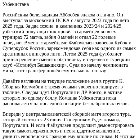
Узбекистана
Российским болельщикам Аббосбек знаком отлично. Он
выступал за московский ЦСКА с августа 2023 года по лето
2025 года. За два сезона, в кампаниях 2023/24 и 2024/25,
узбекский полузащитник провёл за армейцев во всех
турнирах 72 матча, забил 8 мячей и отдал 22 голевые
передачи. Вместе с армейцами Файзуллаев завоевал Кубок и
Суперкубок России, зарекомендовав себя как одного из самых
креативных вингеров лиги. Летом 2025 года футболист
принял решение сменить обстановку и перешёл в турецкий
клуб «Истанбул Башакшехир». Судя по началу чемпионата
мира, этот трансфер пошёл ему только на пользу.
Давайте взглянем на текущее положение дел в группе К.
Сборная Колумбии с тремя очками уверенно лидирует в
таблице. Следом идут Португалия и ДР Конго, в активе
которых по одному баллу. Команда Узбекистана пока
располагается на последней позиции без набранных очков.
Впереди у центральноазиатской сборной матч второго тура,
который состоится 23 июня. Соперником будет команда
Португалии. И если Файзуллаев продолжит демонстрировать
такую самоотверженность и нестандартное мышление,
удивить европейских грандов ему вполне по силам. В этот же