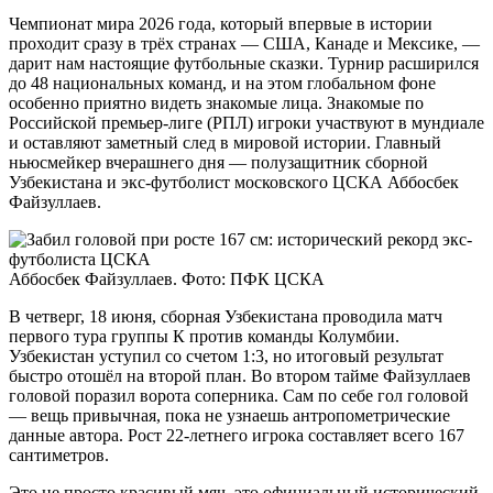
Чемпионат мира 2026 года, который впервые в истории
проходит сразу в трёх странах — США, Канаде и Мексике, —
дарит нам настоящие футбольные сказки. Турнир расширился
до 48 национальных команд, и на этом глобальном фоне
особенно приятно видеть знакомые лица. Знакомые по
Российской премьер-лиге (РПЛ) игроки участвуют в мундиале
и оставляют заметный след в мировой истории. Главный
ньюсмейкер вчерашнего дня — полузащитник сборной
Узбекистана и экс-футболист московского ЦСКА Аббосбек
Файзуллаев.
Аббосбек Файзуллаев. Фото: ПФК ЦСКА
В четверг, 18 июня, сборная Узбекистана проводила матч
первого тура группы К против команды Колумбии.
Узбекистан уступил со счетом 1:3, но итоговый результат
быстро отошёл на второй план. Во втором тайме Файзуллаев
головой поразил ворота соперника. Сам по себе гол головой
— вещь привычная, пока не узнаешь антропометрические
данные автора. Рост 22-летнего игрока составляет всего 167
сантиметров.
Это не просто красивый мяч, это официальный исторический