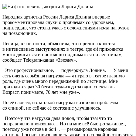
Народная артистка России Лариса Долина впервые
прокомментировала слухи о проблемах со здоровьем,
подтвердив, что столкнулась с осложнениями из-за нагрузок
на позвоночник.
Певица, в частности, объяснила, что причина кроется
в интенсивных выступлениях в театре, где ей приходится
много двигаться и постоянно подниматься по лестницам,
сообщает Telegram-канал «Звездач».
«Это профессиональное, — подчеркнула Долина. — У меня
есть очень серьёзная нагрузка — я играю в театре главную
роль, где очень много передвижений по лестнице. Мне
приходится раз 30 бегать туда-сюда за один спектакль.
Возраст, понимаете, 70 лет мне уже».
По её словам, из-за такой нагрузки возникли проблемы
со спиной, но сейчас её состояние улучшилось.
«Поэтому эта нагрузка дала повод, чтобы там что-то
неправильно произошло… Но на мне всё быстро заживает,
поэтому уже готова в бой», — резюмировала народная
артистка России, признавшись также, что спокойно относится