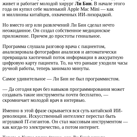
живет и работает молодой хирург
Ли Бин
. В начале этого
года он купил себе маленький Apple Mac Mini — как
и миллионы китайцев, охваченных ИИ-лихорадкой.
Но вместо игр или развлечений Ли Бин сделал нечто
неожиданное. Он создал собственное медицинское
приложение. Причем до простоты гениальное.
Программа слушала разговор врача с пациентом,
анализировала фотографии анализов и автоматически
превращала хаотичный поток информации в аккуратную
цифровую карту пациента. То, на что раньше уходили часы
ручной работы, теперь занимало минуты.
Самое удивительное — Ли Бин не был программистом.
— Да сегодня врач без навыков программирования может
создавать такие инструменты почти бесплатно, —
скромничает молодой врач в интервью.
Именно в этой фразе скрывается вся суть китайской ИИ-
революции. Искусственный интеллект перестал быть
игрушкой IT-гигантов. Он стал массовым инструментом —
как когда-то электричество, а потом интернет.