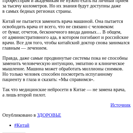
Профессорам и академикам не нужно ехать на личный прием
за тысячу километров. Но их знания будут доступны даже
в самых бедных регионах страны.
Китай не пытается заменить врача машиной. Она пытается
освободить врача от всего, что не связано с человеком:
от бумаг, отчетов, бесконечного ввода данных… В общем,
от административного ада, в котором погибают и российские
врачи. Все для того, чтобы китайский доктор снова занимался
главным — лечением.
Правда, даже самые продвинутые системы пока не способны
заменить человеческую интуицию, эмпатию и клиническое
мышление. Машина может обработать миллионы снимков.
Но только человек способен посмотреть испуганному
пациенту в глаза и сказать: «Мы справимся».
Так что медицинские нейросети в Китае — не замена врача,
а лишь второй пилот.
Источник
Опубликовано в
ЗДОРОВЬЕ
#Китай