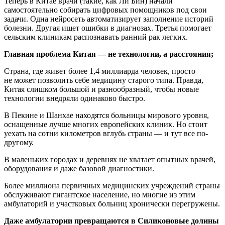
Теперь в Китае врачи (такие, как Ли Бин) начали
самостоятельно собирать цифровых помощников под свои
задачи. Одна нейросеть автоматизирует заполнение историй
болезни. Другая ищет ошибки в диагнозах. Третья помогает
сельским клиникам распознавать ранний рак легких.
Главная проблема Китая — не технологии, а расстояния;
Страна, где живет более 1,4 миллиарда человек, просто
не может позволить себе медицину старого типа. Правда,
Китая слишком большой и разнообразный, чтобы новые
технологии внедряли одинаково быстро.
В Пекине и Шанхае находятся больницы мирового уровня,
оснащенные лучше многих европейских клиник. Но стоит
уехать на сотни километров вглубь страны — и тут все по-
другому.
В маленьких городах и деревнях не хватает опытных врачей,
оборудования и даже базовой диагностики.
Более миллиона первичных медицинских учреждений страны
обслуживают гигантское население, но многие из этим
амбулаторий и участковых больниц хронически перегружены.
Даже амбулатории превращаются в Силиконовые долины