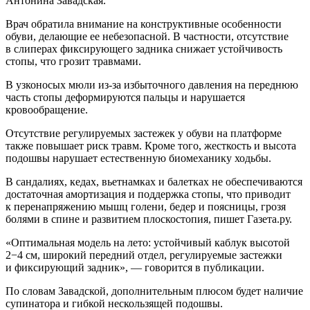
Антонина Завадская.
Врач обратила внимание на конструктивные особенности
обуви, делающие ее небезопасной. В частности, отсутствие
в слиперах фиксирующего задника снижает устойчивость
стопы, что грозит травмами.
В узконосых мюли из-за избыточного давления на переднюю
часть стопы деформируются пальцы и нарушается
кровообращение.
Отсутствие регулируемых застежек у обуви на платформе
также повышает риск травм. Кроме того, жесткость и высота
подошвы нарушает естественную биомеханику ходьбы.
В сандалиях, кедах, вьетнамках и балетках не обеспечиваются
достаточная амортизация и поддержка стопы, что приводит
к перенапряжению мышц голени, бедер и поясницы, грозя
болями в спине и развитием плоскостопия, пишет Газета.ру.
«Оптимальная модель на лето: устойчивый каблук высотой
2−4 см, широкий передний отдел, регулируемые застежки
и фиксирующий задник», — говорится в публикации.
По словам Завадской, дополнительным плюсом будет наличие
супинатора и гибкой нескользящей подошвы.