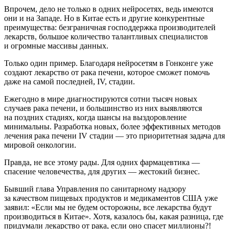
Впрочем, дело не только в одних нейросетях, ведь имеются
они и на Западе. Но в Китае есть и другие конкурентные
преимущества: безграничная господдержка производителей
лекарств, большое количество талантливых специалистов
и огромные массивы данных.
Только один пример. Благодаря нейросетям в Гонконге уже
создают лекарство от рака печени, которое сможет помочь
даже на самой последней, IV, стадии.
Ежегодно в мире диагностируются сотни тысяч новых
случаев рака печени, и большинство из них выявляются
на поздних стадиях, когда шансы на выздоровление
минимальны. Разработка новых, более эффективных методов
лечения рака печени IV стадии — это приоритетная задача для
мировой онкологии.
Правда, не все этому рады. Для одних фармацевтика —
спасение человечества, для других — жестокий бизнес.
Бывший глава Управления по санитарному надзору
за качеством пищевых продуктов и медикаментов США уже
заявил: «Если мы не будем осторожны, все лекарства будут
производиться в Китае». Хотя, казалось бы, какая разница, где
придумали лекарство от рака, если оно спасет миллионы?!