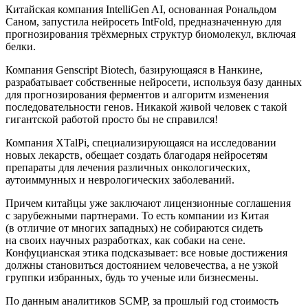
Китайская компания IntelliGen AI, основанная Рональдом
Саном, запустила нейросеть IntFold, предназначенную для
прогнозирования трёхмерных структур биомолекул, включая
белки.
Компания Genscript Biotech, базирующаяся в Нанкине,
разрабатывает собственные нейросети, используя базу данных
для прогнозирования ферментов и алгоритм изменения
последовательности генов. Никакой живой человек с такой
гигантской работой просто бы не справился!
Компания XTalPi, специализирующаяся на исследовании
новых лекарств, обещает создать благодаря нейросетям
препараты для лечения различных онкологических,
аутоиммунных и неврологических заболеваний.
Причем китайцы уже заключают лицензионные соглашения
с зарубежными партнерами. То есть компании из Китая
(в отличие от многих западных) не собираются сидеть
на своих научных разработках, как собаки на сене.
Конфуцианская этика подсказывает: все новые достижения
должны становиться достоянием человечества, а не узкой
группки избранных, будь то ученые или бизнесмены.
По данным аналитиков SCMP, за прошлый год стоимость