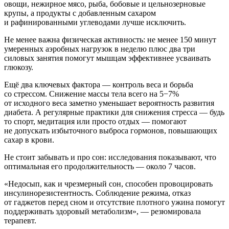
овощи, нежирное мясо, рыба, бобовые и цельнозерновые
крупы, а продукты с добавленным сахаром
и рафинированными углеводами лучше исключить.
Не менее важна физическая активность: не менее 150 минут
умеренных аэробных нагрузок в неделю плюс два три
силовых занятия помогут мышцам эффективнее усваивать
глюкозу.
Ещё два ключевых фактора — контроль веса и борьба
со стрессом. Снижение массы тела всего на 5−7%
от исходного веса заметно уменьшает вероятность развития
диабета. А регулярные практики для снижения стресса — будь
то спорт, медитация или просто отдых — помогают
не допускать избыточного выброса гормонов, повышающих
сахар в крови.
Не стоит забывать и про сон: исследования показывают, что
оптимальная его продолжительность — около 7 часов.
«Недосып, как и чрезмерный сон, способен провоцировать
инсулинорезистентность. Соблюдение режима, отказ
от гаджетов перед сном и отсутствие плотного ужина помогут
поддерживать здоровый метаболизм», — резюмировала
терапевт.