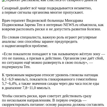
Сахарный диабет всё чаще подкрадывается незаметно,
а первые сигналы организма многие пропускают.
Врач-терапевт Видновской больницы Минздрава
Подмосковья Зарема Тен в интервью NEWS.ru объяснила, как
вовремя распознать риски и не допустить развития болезни.
По словам специалиста, важную роль играют регулярные
анализы: они способны заранее предупредить
о надвигающейся проблеме.
«Если показатели попадают в так называемую жёлтую зону —
это не паника, а призыв к действию. Организм уже даёт сбой,
но ситуацию ещё можно развернуть в свою пользу», —
подчеркнула Тен.
К тревожным маркерам относят уровень глюкозы натощак
6,1−6,9 ммоль/л, показатель гликированного гемоглобина
5,7−6,4%, а также значения сахара через два часа после еды
в диапазоне 7,8−11,0 ммоль/л.
Чтобы снизить риски, врач советует действовать сразу
по нескольким направлениям. В первую очередь —
скорректировать питание: основу рациона должны составлять