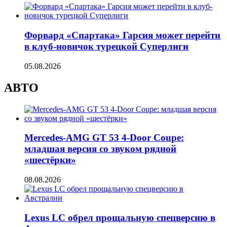
Форвард «Спартака» Гарсия может перейти
в клуб-новичок турецкой Суперлиги
05.08.2026
АВТО
Mercedes-AMG GT 53 4-Door Coupe:
младшая версия со звуком рядной
«шестёрки»
08.08.2026
Lexus LC обрел прощальную спецверсию в