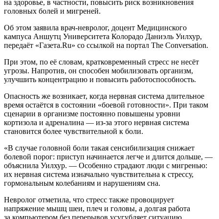
на здоровье, в частности, повысить риск возникновения
головных болей и мигреней.
Об этом заявила врач-невролог, доцент Медицинского
кампуса Аншутц Университета Колорадо Даниэль Уилхур,
передаёт «Газета.Ru» со ссылкой на портал The Conversation.
При этом, по её словам, кратковременный стресс не несёт
угрозы. Напротив, он способен мобилизовать организм,
улучшить концентрацию и повысить работоспособность.
Опасность же возникает, когда нервная система длительное
время остаётся в состоянии «боевой готовности». При таком
сценарии в организме постоянно повышены уровни
кортизола и адреналина — из-за этого нервная система
становится более чувствительной к боли.
«В случае головной боли такая сенсибилизация снижает
болевой порог: приступ начинается легче и длится дольше, —
объяснила Уилхур. — Особенно страдают люди с мигренью:
их нервная система изначально чувствительна к стрессу,
гормональным колебаниям и нарушениям сна.
Невролог отметила, что стресс также провоцирует
напряжение мышц шеи, плеч и головы, а долгая работа
за компьютером без перерывов усугубляет ситуацию.