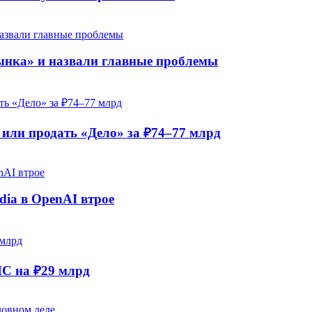
рынка» и назвали главные проблемы
ли продать «Дело» за ₽74–77 млрд
dia в OpenAI втрое
НС на ₽29 млрд