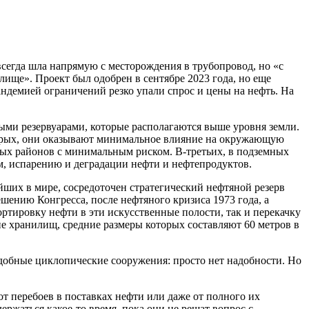
сегда шла напрямую с месторождения в трубопровод, но «с
лище». Проект был одобрен в сентябре 2023 года, но еще
пандемией ограничений резко упали спрос и цены на нефть. На
ми резервуарами, которые располагаются выше уровня земли.
торых, они оказывают минимальное влияние на окружающую
ых районов с минимальным риском. В-третьих, в подземных
ам, испарению и деградации нефти и нефтепродуктов.
ших в мире, сосредоточен стратегический нефтяной резерв
ешению Конгресса, после нефтяного кризиса 1973 года, а
ртировку нефти в эти искусственные полости, так и перекачку
е хранилищ, средние размеры которых составляют 60 метров в
добные циклопические сооружения: просто нет надобности. Но
от перебоев в поставках нефти или даже от полного их
жаться какое-то время, пока они не решат вопрос с