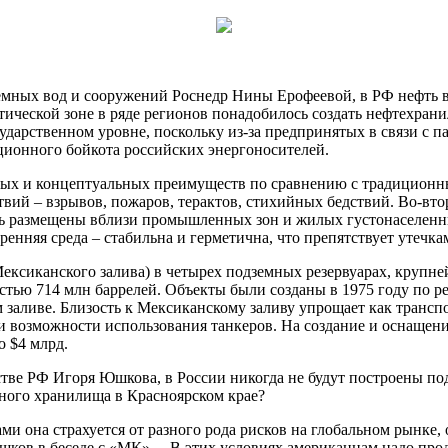
земных вод и сооружений Роснедр Нины Ерофеевой, в РФ нефть в
ической зоне в ряде регионов понадобилось создать нефтехрани
сударственном уровне, поскольку из-за предпринятых в связи с 
кционного бойкота российских энергоносителей.
ых и концептуальных преимуществ по сравнению с традиционны
вий – взрывов, пожаров, терактов, стихийных бедствий. Во-в
ть размещены вблизи промышленных зон и жилых густонаселенн
ренняя среда – стабильна и герметична, что препятствует утечк
ксиканского залива) в четырех подземных резервуарах, крупней
костью 714 млн баррелей. Объекты были созданы в 1975 году по р
 заливе. Близость к Мексиканскому заливу упрощает как транспо
и возможности использования танкеров. На создание и оснащени
о $4 млрд.
тве РФ Игоря Юшкова, в России никогда не будут построены по
яного хранилища в Красноярском крае?
и она страхуется от разного рода рисков на глобальном рынке, 
в в беседе с «МК». – В этих условиях американцам надо продер