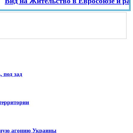
 на Жительство в Евросоюзе и разных с
 под зад
 территории
енную агонию Украины