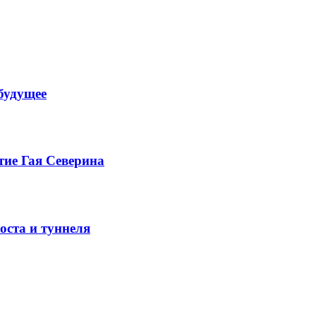
будущее
тие Гая Северина
оста и туннеля