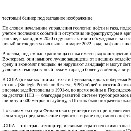
тестовый баннер под заглавное изображение
По словам начальника управления геологии нефти и газа, под
учетом последних событий и отсутствия
инфраструктуры в аркт
раньше, в ковидном 2020 году идея активно обсуждалась на го
новый виток дискуссия вышла в марте 2022 года, на фоне сан
В целом, подземные хранилища сырья имеют ряд конструктивн
Во-первых, они намного лучше защищены от внешних воздейст
среду и экономят площадь: не нарушают ландшафт и могут бы
условиях температурный режим гораздо более устойчив, а внут
В США (в южных штатах Техас и Луизиана, вдоль побережья Ме
страны (Strategic Petroleum Reserve, SPR) общей проектной ем
впервые задействованы в 1991-м, во время войны в Персидском
на десятки НПЗ — благодаря развитой системе трубопроводов 
ширину и 600 метров в глубину, в Штатах было потрачено окол
По словам эксперта Финансового университета при правительс
в чем тогда предназначение первого в стране подземного нефт
-США – это страна-импортер, и своими стратегическими запасам
прекращения отдельными внешними игроками, — рассказал Юшко