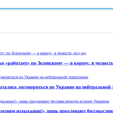
Вид
 «работает» по Зеленскому — в корпус, в челюсть,
пытались договориться по Украине на нейтральной
 последнем издыхании!» лишь продлевают бессмысл