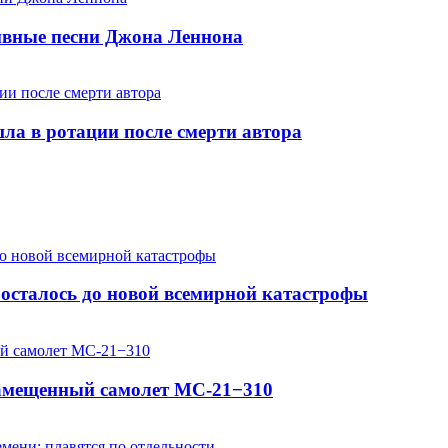
хивные песни Джона Леннона
шла в ротации после смерти автора
осталось до новой всемирной катастрофы
замещенный самолет МС-21−310