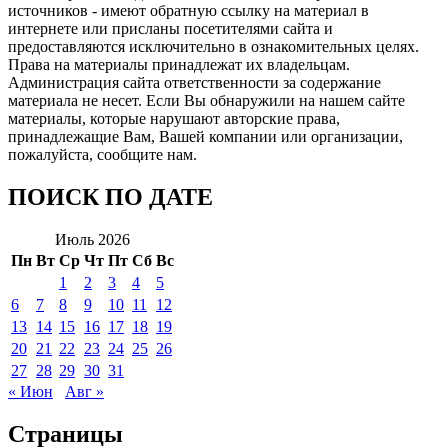
источников - имеют обратную ссылку на материал в
интернете или присланы посетителями сайта и
предоставляются исключительно в ознакомительных целях.
Права на материалы принадлежат их владельцам.
Администрация сайта ответственности за содержание
материала не несет. Если Вы обнаружили на нашем сайте
материалы, которые нарушают авторские права,
принадлежащие Вам, Вашей компании или организации,
пожалуйста, сообщите нам.
ПОИСК ПО ДАТЕ
Июль 2026
Пн
Вт
Ср
Чт
Пт
Сб
Вс
1
2
3
4
5
6
7
8
9
10
11
12
13
14
15
16
17
18
19
20
21
22
23
24
25
26
27
28
29
30
31
« Июн
Авг »
Страницы