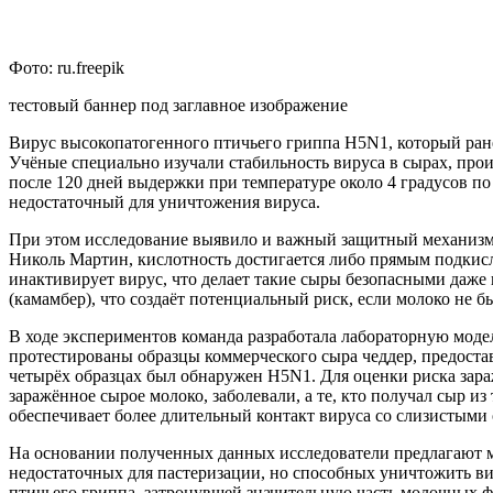
Фото: ru.freepik
тестовый баннер под заглавное изображение
Вирус высокопатогенного птичьего гриппа H5N1, который ра
Учёные специально изучали стабильность вируса в сырах, прои
после 120 дней выдержки при температуре около 4 градусов 
недостаточный для уничтожения вируса.
При этом исследование выявило и важный защитный механизм: в
Николь Мартин, кислотность достигается либо прямым подкисл
инактивирует вирус, что делает такие сыры безопасными даже п
(камамбер), что создаёт потенциальный риск, если молоко не б
В ходе экспериментов команда разработала лабораторную моде
протестированы образцы коммерческого сыра чеддер, предост
четырёх образцах был обнаружен H5N1. Для оценки риска зара
заражённое сырое молоко, заболевали, а те, кто получал сыр 
обеспечивает более длительный контакт вируса со слизистыми
На основании полученных данных исследователи предлагают ме
недостаточных для пастеризации, но способных уничтожить вир
птичьего гриппа, затронувшей значительную часть молочных 