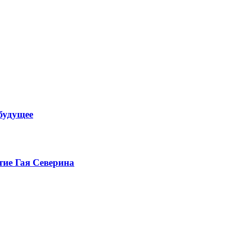
будущее
тие Гая Северина