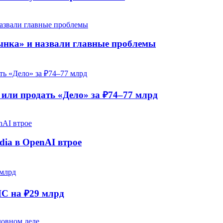
рынка» и назвали главные проблемы
ли продать «Дело» за ₽74–77 млрд
dia в OpenAI втрое
НС на ₽29 млрд