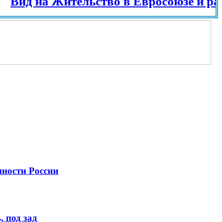
д на Жительство в Евросоюзе и разных 
нности России
 под зад