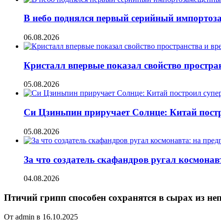
В небо поднялся первый серийный импорто
06.08.2026
Кристалл впервые показал свойство простран
05.08.2026
Си Цзиньпин приручает Солнце: Китай постр
05.08.2026
За что создатель скафандров ругал космонав
04.08.2026
Птичий грипп способен сохранятся в сырах из не
От admin в 16.10.2025