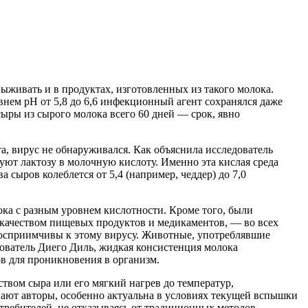
выживать и в продуктах, изготовленных из такого молока.
внем pH от 5,8 до 6,6 инфекционный агент сохранялся даже
ры из сырого молока всего 60 дней — срок, явно
а, вирус не обнаруживался. Как объяснила исследователь
уют лактозу в молочную кислоту. Именно эта кислая среда
сыров колеблется от 5,4 (например, чеддер) до 7,0
ока с разным уровнем кислотности. Кроме того, были
 качеством пищевых продуктов и медикаментов, — во всех
восприимчивы к этому вирусу. Животные, употреблявшие
едователь Диего Диль, жидкая консистенция молока
ов для проникновения в организм.
твом сыра или его мягкий нагрев до температур,
ивают авторы, особенно актуальна в условиях текущей вспышки
требителей, не отказываясь от традиционных методов