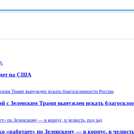
Ви
адет на США
ий с Зеленским Трамп вынужден искать благоскло
 «работает» по Зеленскому — в корпус, в челюсть,