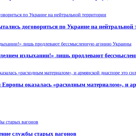
пытались договориться по Украине на нейтральной
 последнем издыхании!» лишь продлевают бессмысл
Европы оказалась «расходным материалом», и арм
ение службы старых вагонов