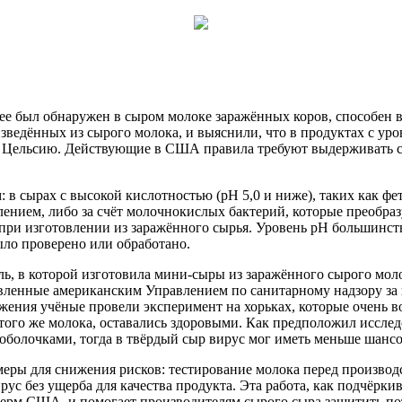
нее был обнаружен в сыром молоке заражённых
коров, способен 
зведённых из сырого молока, и выяснили, что в продуктах с уро
по Цельсию. Действующие в США правила требуют выдерживать сы
 сырах с высокой кислотностью (pH 5,0 и ниже), таких как фет
ением, либо за счёт молочнокислых бактерий, которые преобраз
ри изготовлении из заражённого сырья. Уровень pH большинства 
ыло проверено или обработано.
ль, в которой изготовила мини-сыры из заражённого сырого мол
авленные американским Управлением по санитарному надзору за
жения учёные провели эксперимент на хорьках, которые очень 
из того же молока, оставались здоровыми. Как предположил иссл
 оболочками, тогда в твёрдый сыр вирус мог иметь меньше шанс
ры для снижения рисков: тестирование молока перед производс
ус без ущерба для качества продукта. Эта работа, как подчёрк
ферм США, и помогает производителям сырого сыра защитить по