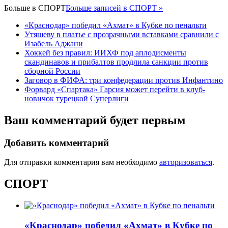
Больше в
СПОРТ
Больше записей в СПОРТ »
«Краснодар» победил «Ахмат» в Кубке по пенальти
Утяшеву в платье с прозрачными вставками сравнили с
Изабель Аджани
Хоккей без правил: ИИХФ под аплодисменты
скандинавов и прибалтов продлила санкции против
сборной России
Заговор в ФИФА: три конфедерации против Инфантино
Форвард «Спартака» Гарсия может перейти в клуб-
новичок турецкой Суперлиги
Ваш комментарий будет первым
Добавить комментарий
Для отправки комментария вам необходимо
авторизоваться
.
СПОРТ
«Краснодар» победил «Ахмат» в Кубке по