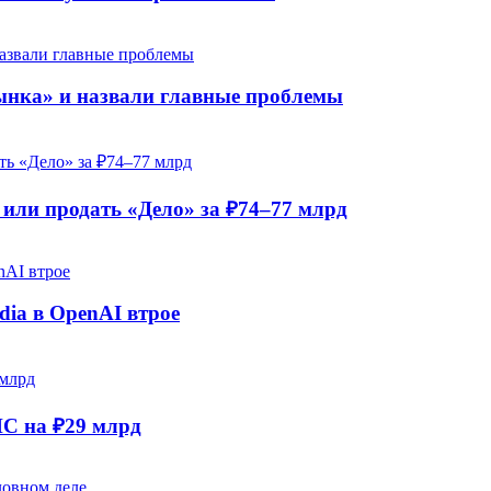
рынка» и назвали главные проблемы
ли продать «Дело» за ₽74–77 млрд
dia в OpenAI втрое
НС на ₽29 млрд