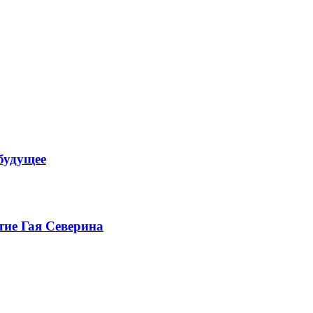
будущее
тие Гая Северина