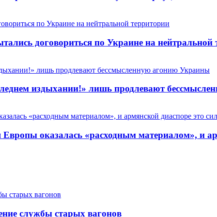
пытались договориться по Украине на нейтральной
 последнем издыхании!» лишь продлевают бессмысл
Европы оказалась «расходным материалом», и арм
ение службы старых вагонов