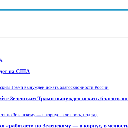
адет на США
ий с Зеленским Трамп вынужден искать благоскло
 «работает» по Зеленскому — в корпус, в челюсть,