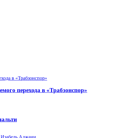
емого перехода в «Трабзонспор»
нальти