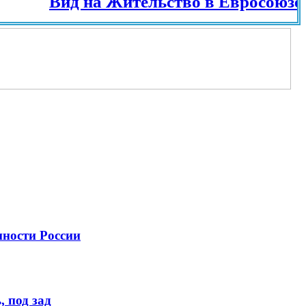
Вид на Жительство в Евросоюзе и раз
нности России
 под зад