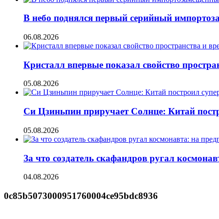
В небо поднялся первый серийный импорто
06.08.2026
Кристалл впервые показал свойство простран
05.08.2026
Си Цзиньпин приручает Солнце: Китай постр
05.08.2026
За что создатель скафандров ругал космонав
04.08.2026
0c85b5073000951760004ce95bdc8936