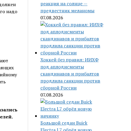
реакция на солнце —
 должен
предвестник меланомы
го надо
07.08.2026
Хоккей без правил: ИИХФ
вают
под аплодисменты
жающих
скандинавов и прибалтов
рийному
продлила санкции против
ать
сборной России
07.08.2026
азались
елей.
Большой седан Buick
Electra L7 обрёл новую