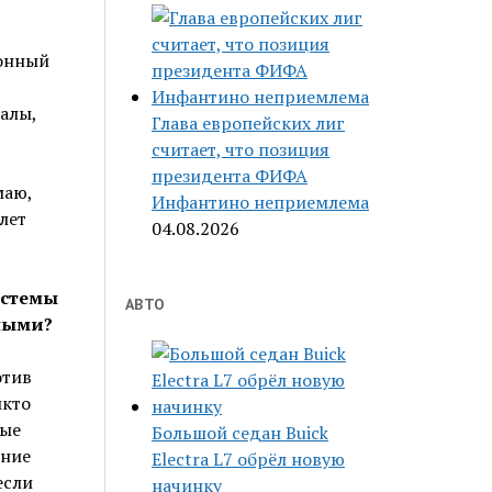
ионный
алы,
Глава европейских лиг
считает, что позиция
президента ФИФА
маю,
Инфантино неприемлема
лет
04.08.2026
истемы
АВТО
ными?
отив
икто
ные
Большой седан Buick
ение
Electra L7 обрёл новую
если
начинку