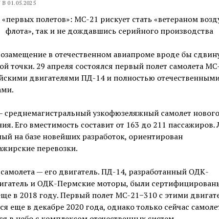
В 01.05.2025
озамещение в отечественном авиапроме вроде бы сдвин
ой точки. 29 апреля состоялся первый полет самолета МС
ийскими двигателями ПД-14 и полностью отечественным
ами.
— среднемагистральный узкофюзеляжный самолет новог
ия. Его вместимость составит от 163 до 211 пассажиров. 
ый на базе новейших разработок, ориентирован
ажирские перевозки.
самолета — его двигатель. ПД-14, разработанный ОДК-
игатель и ОДК-Пермские моторы, были сертифицирован
ще в 2018 году. Первый полет МС-21−310 с этими двига
ся еще в декабре 2020 года, однако только сейчас самоле
я в небо с комплексом отечественных систем.