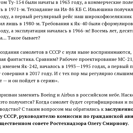
ом Ту-154 были начаты в 1963 году, а коммерческие пол
ь в 1971-м. Техзадание на Ил-86 КБ С. Ильюшина получи
 году, а первый регулярный рейс наш широкофюзеляжник
ил лишь в 1980-м. Требования к Як-40 были сформулиро
году, а эксплуатация началась в 1966-м! Восемь лет, десять
а… Такое бывает?
оздания самолетов в СССР с нуля ныне воспринимаются, 
ая фантастика. Сравним? Рабочее проектирование МС-21,
 именем Як-242, началось в 1993—1995 годах, а первый п
 совершил в 2017 году. И с тех пор мы регулярно слышим
т — и он пойдет в серию».
ризван заменить Boeing и Airbus в российском небе. Нас
это получится? Когда самолет будет сертифицирован и п
водство? С таким вопросом мы обратились к
заслуженн
у СССР, руководителю комиссии по гражданской ав
щественном совете Ростехнадзора
Олегу Смирнову.