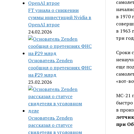
самолет
началис
FT узнала о снижении
в 1970
суммы инвестиций Nvidia в
соверш
OpenAI втрое
в 1963 
24.02.2026
три год
Сроки с
ненаучн
Основатель Zenden
еще под
сообщил о претензиях ФНС
самолет
на ₽29 млрд
«вот-во
23.02.2026
МС-21 п
быстро 
в произ
летчик
Основатель Zenden
при Об
рассказал о статусе
свидетеля в уголовном