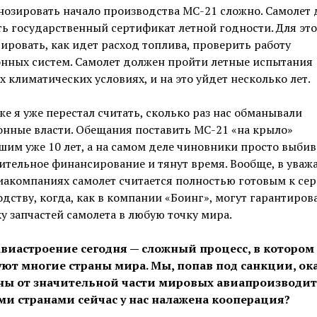
нозировать начало производства МС-21 сложно. Самолет
ь государственный сертификат летной годности. Для это
ировать, как идет расход топлива, проверить работу
онных систем. Самолет должен пройти летные испытания
х климатических условиях, и на это уйдет несколько лет.
же я уже перестал считать, сколько раз нас обманывали
нные власти. Обещания поставить МС-21 «на крыло»
им уже 10 лет, а на самом деле чиновники просто выби
ительное финансирование и тянут время. Вообще, в ува
иакомпаниях самолет считается полностью готовым к се
дству, когда, как в компании «Боинг», могут гарантиров
у запчастей самолета в любую точку мира.
Авиастроение сегодня — сложный процесс, в котором
уют многие страны мира. Мы, попав под санкции, ок
ны от значительной части мировых авиапроизводит
ми странами сейчас у нас налажена кооперация?