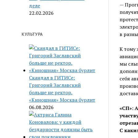
— Прог
деле
получит
22.02.2026
протест
электр
в разны
КУЛЬТУРА
К тому 
авиацио
мы слыш
дополн
Скандал в ГИТИСе:
себя ав
Григорий Заславский
произво
больше не ректор.
доставк
«Киношная» Москва бурлит
06.08.2026
«СП»: 
участв
отреза
С каки