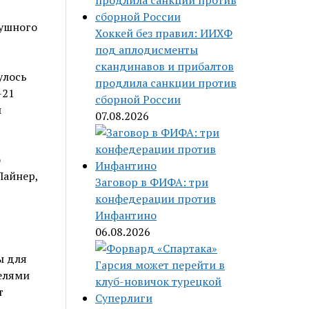
Хоккей без правил: ИИХФ
под аплодисменты
скандинавов и прибалтов
улось
продлила санкции против
-21
сборной России
и
07.08.2026
о
Лайнер,
Заговор в ФИФА: три
конфедерации против
Инфантино
06.08.2026
ы для
телями
т