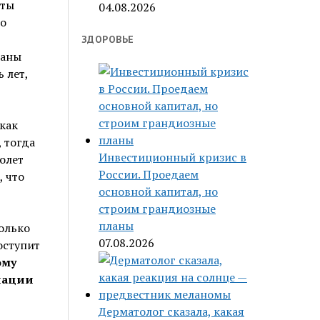
еты
04.08.2026
ло
ЗДОРОВЬЕ
ваны
 лет,
как
 тогда
Инвестиционный кризис в
олет
России. Проедаем
, что
основной капитал, но
строим грандиозные
планы
колько
07.08.2026
оступит
ому
иации
Дерматолог сказала, какая