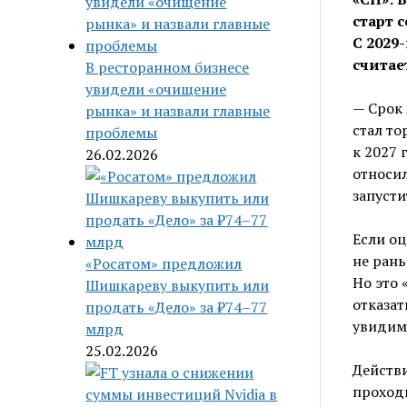
старт 
С 2029
считае
В ресторанном бизнесе
увидели «очищение
— Срок 
рынка» и назвали главные
стал то
проблемы
к 2027 
26.02.2026
относил
запусти
Если оц
не рань
«Росатом» предложил
Но это 
Шишкареву выкупить или
отказат
продать «Дело» за ₽74–77
увидим
млрд
25.02.2026
Действи
проходи