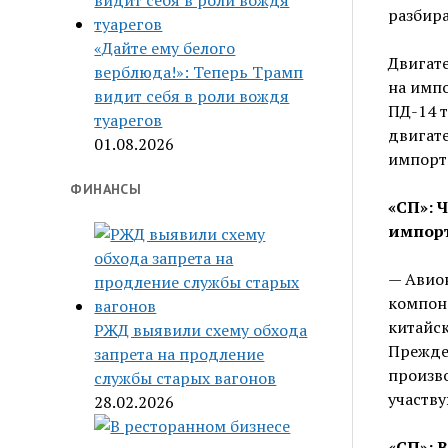
разбира
«Дайте ему белого
Двигате
верблюда!»: Теперь Трамп
на импо
видит себя в роли вождя
ПД-14 т
туарегов
двигате
01.08.2026
импорт
ФИНАНСЫ
«СП»: 
импорт
— Авион
компоне
китайск
РЖД выявили схему обхода
Прежде 
запрета на продление
произво
службы старых вагонов
участву
28.02.2026
«СП»: 