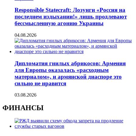
Responsible Statecraft: Лозунги «Россия на
последнем издыхании!» лишь продлевают
бессмысленную агонию Украины
04.08.2026
Дипломатия гнилых абрикосов: Армения
для Европы оказалась «расходным
материалом», и армянской диаспоре это
сильно не нравится
03.08.2026
ФИНАНСЫ