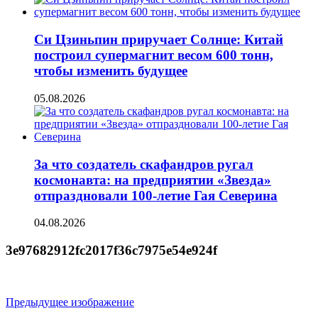
Си Цзиньпин приручает Солнце: Китай
построил супермагнит весом 600 тонн,
чтобы изменить будущее
05.08.2026
За что создатель скафандров ругал
космонавта: на предприятии «Звезда»
отпраздновали 100-летие Гая Северина
04.08.2026
3e97682912fc2017f36c7975e54e924f
Предыдущее изображение