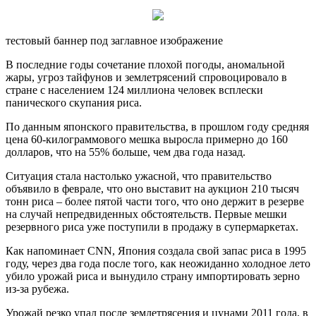
тестовый баннер под заглавное изображение
В последние годы сочетание плохой погоды, аномальной
жары, угроз тайфунов и землетрясений спровоцировало в
стране с населением 124 миллиона человек всплески
панического скупания риса.
По данным японского
правительства, в прошлом году средняя
цена 60-килограммового мешка выросла примерно до 160
долларов, что на 55% больше, чем два года назад.
Ситуация стала настолько ужасной, что правительство
объявило в феврале, что оно выставит на аукцион 210 тысяч
тонн риса – более пятой части того, что оно держит в резерве
на случай непредвиденных обстоятельств. Первые мешки
резервного риса уже поступили в продажу в супермаркетах.
Как напоминает CNN, Япония создала свой запас риса в 1995
году, через два года после того, как неожиданно холодное лето
убило урожай риса и вынудило страну импортировать зерно
из-за рубежа.
Урожай резко упал после землетрясения и цунами 2011 года, в