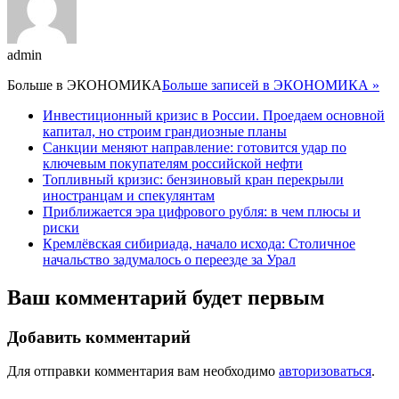
admin
Больше в
ЭКОНОМИКА
Больше записей в ЭКОНОМИКА »
Инвестиционный кризис в России. Проедаем основной
капитал, но строим грандиозные планы
Санкции меняют направление: готовится удар по
ключевым покупателям российской нефти
Топливный кризис: бензиновый кран перекрыли
иностранцам и спекулянтам
Приближается эра цифрового рубля: в чем плюсы и
риски
Кремлёвская сибириада, начало исхода: Столичное
начальство задумалось о переезде за Урал
Ваш комментарий будет первым
Добавить комментарий
Для отправки комментария вам необходимо
авторизоваться
.