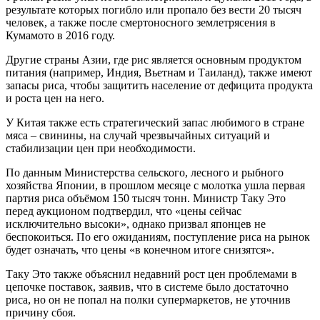
результате которых погибло или пропало без вести 20 тысяч
человек, а также после смертоносного землетрясения в
Кумамото в 2016 году.
Другие страны Азии, где рис является основным продуктом
питания (например, Индия, Вьетнам и Таиланд), также имеют
запасы риса, чтобы защитить население от дефицита продукта
и роста цен на него.
У Китая также есть стратегический запас любимого в стране
мяса – свинины, на случай чрезвычайных ситуаций и
стабилизации цен при необходимости.
По данным Министерства сельского, лесного и рыбного
хозяйства Японии, в прошлом месяце с молотка ушла первая
партия риса объёмом 150 тысяч тонн. Министр Таку Это
перед аукционом подтвердил, что «цены сейчас
исключительно высоки», однако призвал японцев не
беспокоиться. По его ожиданиям, поступление риса на рынок
будет означать, что цены «в конечном итоге снизятся».
Таку Это также объяснил недавний рост цен проблемами в
цепочке поставок, заявив, что в системе было достаточно
риса, но он не попал на полки супермаркетов, не уточнив
причину сбоя.