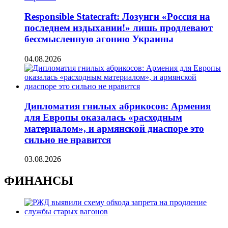
Responsible Statecraft: Лозунги «Россия на
последнем издыхании!» лишь продлевают
бессмысленную агонию Украины
04.08.2026
Дипломатия гнилых абрикосов: Армения
для Европы оказалась «расходным
материалом», и армянской диаспоре это
сильно не нравится
03.08.2026
ФИНАНСЫ