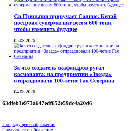
Си Цзиньпин приручает Солнце: Китай
построил супермагнит весом 600 тонн,
чтобы изменить будущее
05.08.2026
За что создатель скафандров ругал
космонавта: на предприятии «Звезда»
отпраздновали 100-летие Гая Северина
04.08.2026
63dfeb3e973a647edf652e59dc4a20d6
Предыдущее изображение
Следующее изображение