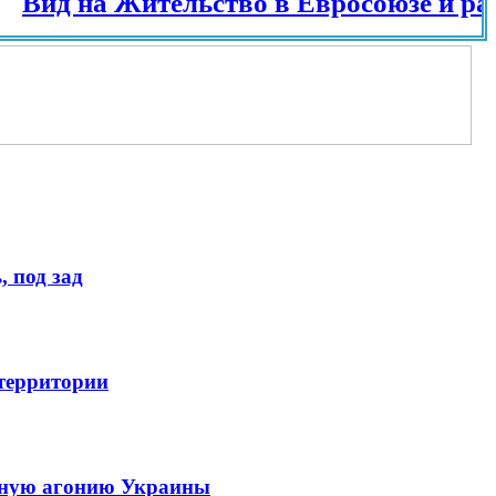
 на Жительство в Евросоюзе и разных 
 под зад
 территории
енную агонию Украины