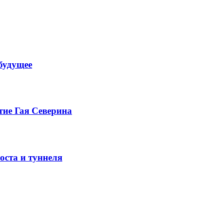
будущее
тие Гая Северина
оста и туннеля