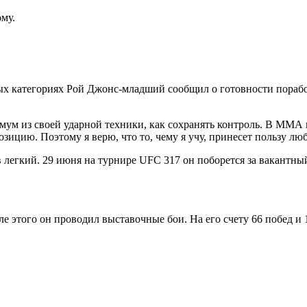
ому.
ых категориях
Рой Джонс-младший сообщил о готовности пораб
имум из своей ударной техники, как сохранять контроль. В ММА 
озицию. Поэтому я верю, что то, чему я учу, принесет пользу лю
в легкий. 29 июня на турнире UFC 317 он поборется за вакантны
е этого он проводил выставочные бои. На его счету 66 побед и