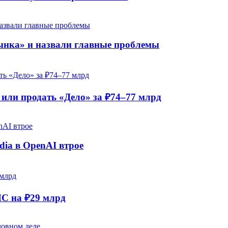
рынка» и назвали главные проблемы
ли продать «Дело» за ₽74–77 млрд
dia в OpenAI втрое
НС на ₽29 млрд