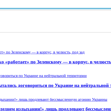
Вид
 «работает» по Зеленскому — в корпус, в челюсть,
пытались договориться по Украине на нейтральной
 последнем издыхании!» лишь продлевают бессмысл