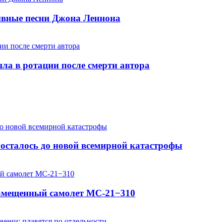
хивные песни Джона Леннона
шла в ротации после смерти автора
осталось до новой всемирной катастрофы
замещенный самолет МС-21−310