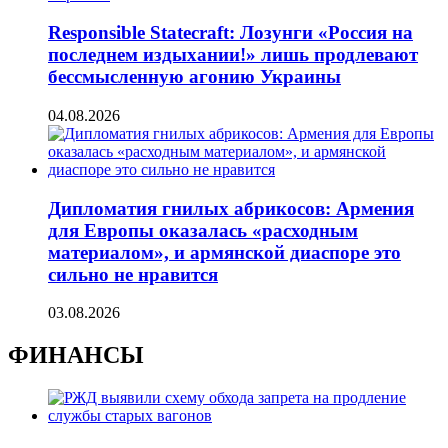
Responsible Statecraft: Лозунги «Россия на
последнем издыхании!» лишь продлевают
бессмысленную агонию Украины
04.08.2026
Дипломатия гнилых абрикосов: Армения
для Европы оказалась «расходным
материалом», и армянской диаспоре это
сильно не нравится
03.08.2026
ФИНАНСЫ