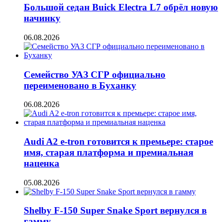
Большой седан Buick Electra L7 обрёл новую
начинку
06.08.2026
Семейство УАЗ СГР официально
переименовано в Буханку
06.08.2026
Audi A2 e-tron готовится к премьере: старое
имя, старая платформа и премиальная
наценка
05.08.2026
Shelby F-150 Super Snake Sport вернулся в
гамму