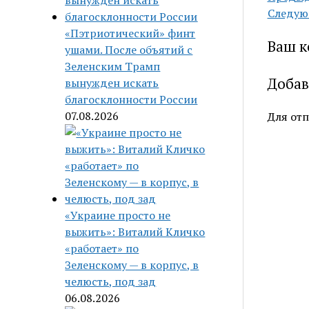
Следую
«Пэтриотический» финт
Ваш к
ушами. После объятий с
Зеленским Трамп
Добав
вынужден искать
благосклонности России
07.08.2026
Для от
«Украине просто не
выжить»: Виталий Кличко
«работает» по
Зеленскому — в корпус, в
челюсть, под зад
06.08.2026