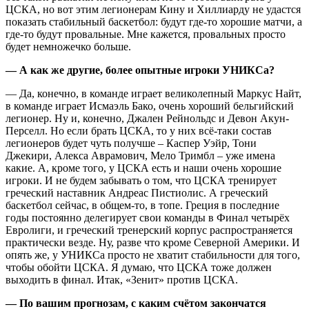
ЦСКА, но вот этим легионерам Кину и Хиллиарду не удастся
показать стабильный баскетбол: будут где-то хорошие матчи, а
где-то будут провальные. Мне кажется, провальных просто
будет немножечко больше.
— А как же другие, более опытные игроки УНИКСа?
— Да, конечно, в команде играет великолепный Маркус Найт,
в команде играет Исмаэль Бако, очень хороший бельгийский
легионер. Ну и, конечно, Джален Рейнольдс и Девон Акун-
Перселл. Но если брать ЦСКА, то у них всё-таки состав
легионеров будет чуть получше – Каспер Уэйр, Тони
Джекири, Алекса Аврамович, Мело Тримбл – уже имена
какие. А, кроме того, у ЦСКА есть и наши очень хорошие
игроки. И не будем забывать о том, что ЦСКА тренирует
греческий наставник Андреас Пистиолис. А греческий
баскетбол сейчас, в общем-то, в топе. Греция в последние
годы постоянно делегирует свои команды в Финал четырёх
Евролиги, и греческий тренерский корпус распространяется
практически везде. Ну, разве что кроме Северной Америки. И
опять же, у УНИКСа просто не хватит стабильности для того,
чтобы обойти ЦСКА. Я думаю, что ЦСКА тоже должен
выходить в финал. Итак, «Зенит» против ЦСКА.
— По вашим прогнозам, с каким счётом закончатся