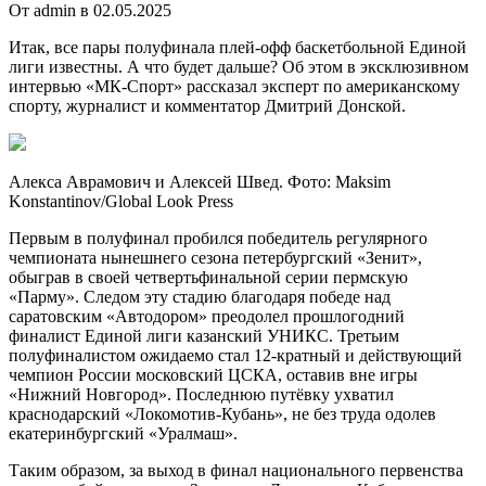
От admin в 02.05.2025
Итак, все пары полуфинала плей-офф баскетбольной Единой
лиги известны. А что будет дальше? Об этом в эксклюзивном
интервью «МК-Спорт» рассказал эксперт по американскому
спорту, журналист и комментатор Дмитрий Донской.
Алекса
Аврамович и Алексей Швед. Фото: Maksim
Konstantinov/Global Look Press
Первым в полуфинал пробился победитель регулярного
чемпионата нынешнего сезона петербургский «Зенит»,
обыграв в своей четвертьфинальной серии пермскую
«Парму». Следом эту стадию благодаря победе над
саратовским «Автодором» преодолел прошлогодний
финалист Единой лиги казанский УНИКС. Третьим
полуфиналистом ожидаемо стал 12-кратный и действующий
чемпион России московский ЦСКА, оставив вне игры
«Нижний Новгород». Последнюю путёвку ухватил
краснодарский «Локомотив-Кубань», не без труда одолев
екатеринбургский «Уралмаш».
Таким образом, за выход в финал национального первенства