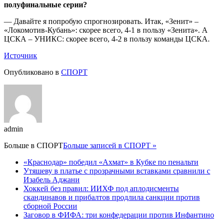
полуфинальные серии?
— Давайте я попробую спрогнозировать. Итак, «Зенит» –
«Локомотив-Кубань»: скорее всего, 4-1 в пользу «Зенита». А
ЦСКА – УНИКС: скорее всего, 4-2 в пользу команды ЦСКА.
Источник
Опубликовано в
СПОРТ
admin
Больше в
СПОРТ
Больше записей в СПОРТ »
«Краснодар» победил «Ахмат» в Кубке по пенальти
Утяшеву в платье с прозрачными вставками сравнили с
Изабель Аджани
Хоккей без правил: ИИХФ под аплодисменты
скандинавов и прибалтов продлила санкции против
сборной России
Заговор в ФИФА: три конфедерации против Инфантино