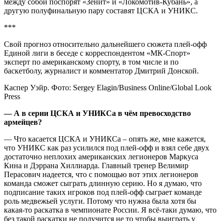
между собой поспорят «Зенит» и «Локомотив-Кубань», а
другую полуфинальную пару составят ЦСКА и УНИКС.
***
Свой прогноз относительно дальнейшего сюжета плей-офф
Единой лиги в беседе с корреспондентом «МК-Спорт»
эксперт по американскому спорту, в том числе и по
баскетболу, журналист и комментатор Дмитрий Донской.
Каспер Уэйр. Фото: Sergey Elagin/Business Online/Global Look
Press
— А в серии ЦСКА и УНИКСа в чём превосходство
армейцев?
— Что касается ЦСКА и УНИКСа – опять же, мне кажется,
что УНИКС как раз усилился под плей-офф и взял себе двух
достаточно неплохих американских легионеров Маркуса
Кина и Дэррана Хиллиарда. Главный тренер Велимир
Перасович надеется, что с помощью вот этих легионеров
команда сможет сыграть длинную серию. Но я думаю, что
подписание таких игроков под плей-офф сыграет команде
роль медвежьей услуги. Потому что нужна была хотя бы
какая-то раскатка в чемпионате России. Я всё-таки думаю, что
без такой раскатки не получится не то чтобы выиграть у