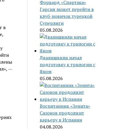
Форвард «Спартака»
Гарсия может перейти в
клуб-новичок турецкой
Суперлиги
г в
05.08.2026
е,
у
ойти
Двалишвили начал
члены
подготовку к трилогии с
л», —
Яном
05.08.2026
Воспитанник «Зенита»
Сазонов продолжит
ериях
карьеру в Испании
04.08.2026