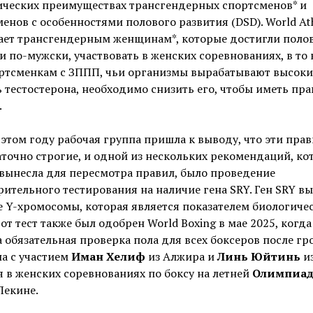
ических преимуществах трансгендерных спортсменов* и
енов с особенностями полового развития (DSD). World Ath
ает трансгендерным женщинам*, которые достигли поло
и по-мужски, участвовать в женских соревнованиях, в то
ортсменкам с ЗППП, чьи организмы вырабатывают высок
 тестостерона, необходимо снизить его, чтобы иметь пра
.
 этом году рабочая группа пришла к выводу, что эти прав
точно строгие, и одной из нескольких рекомендаций, ко
вынесла для пересмотра правил, было проведение
ительного тестирования на наличие гена SRY. Ген SRY в
 Y-хромосомы, которая является показателем биологиче
тот тест также был одобрен World Boxing в мае 2025, когда
 обязательная проверка пола для всех боксеров после гр
а с участием
Иман Хелиф
из Алжира и
Линь Юйтинь
и
 в женских соревнованиях по боксу на летней
Олимпиад
Пекине.