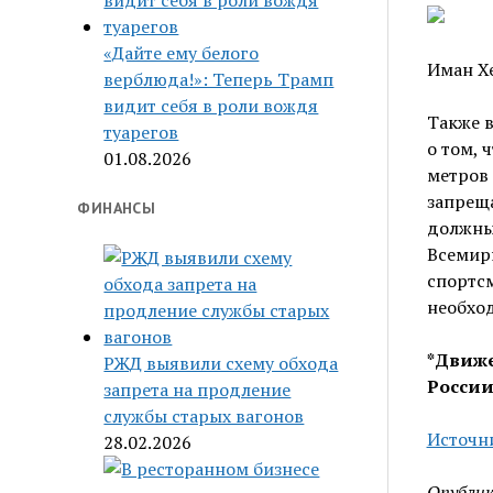
«Дайте ему белого
Иман Хе
верблюда!»: Теперь Трамп
видит себя в роли вождя
Также в
туарегов
о том, 
01.08.2026
метров
запреща
ФИНАНСЫ
должны
Всемирн
спортс
необхо
*Движе
РЖД выявили схему обхода
России
запрета на продление
службы старых вагонов
Источн
28.02.2026
Опублик