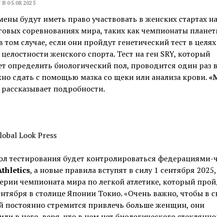
В 05.08.2025
ены будут иметь право участвовать в женских стартах н
овых соревнованиях мира, таких как чемпионаты планет
в том случае, если они пройдут генетический тест в целях
целостности женского спорта. Тест на ген SRY, который
ет определить
биологический пол, проводится один раз в
но сдать с помощью мазка со щеки или анализа крови.
«
рассказывает подробности.
lobal Look Press
ол тестирования будет контролироваться федерациями-
thletics
, а новые правила вступят в силу 1 сентября 2025,
рии чемпионата мира по легкой атлетике, который пройд
ентября в столице Японии Токио. «Очень важно, чтобы в с
й постоянно стремится привлечь больше женщин, они
ли в него, веря, что в нем нет биологического стеклянно