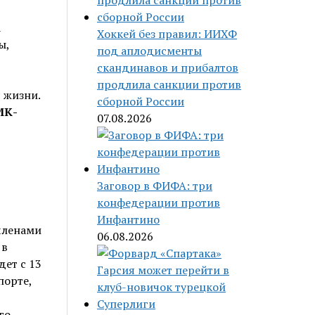
а
Хоккей без правил: ИИХФ
ы,
под аплодисменты
скандинавов и прибалтов
продлила санкции против
 жизни.
сборной России
МК-
07.08.2026
Заговор в ФИФА: три
конфедерации против
Инфантино
членами
06.08.2026
 в
ет с 13
порте,
го