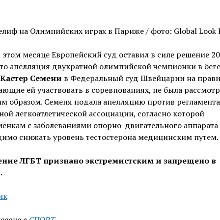
лиф на Олимпийских играх в Париже / фото: Global Look 
 этом месяце Европейский суд оставил в силе решение 20
что апелляция двукратной олимпийской чемпионки в беге
Кастер Семени
в Федеральный суд Швейцарии на прави
ющие ей участвовать в соревнованиях, не была рассмот
м образом. Семеня подала апелляцию против регламента
ой легкоатлетической ассоциации, согласно которой
менкам с заболеваниями опорно-двигательного аппарата
димо снижать уровень тестостерона медицинским путем.
ние ЛГБТ признано экстремистским и запрещено в
.
ик
овано в
СПОРТ