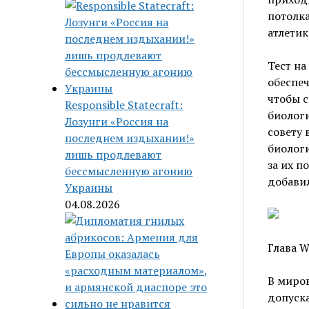
потолк
атлетик
Тест на
обеспеч
чтобы с
Responsible Statecraft:
биолог
Лозунги «Россия на
совету 
последнем издыхании!»
биолог
лишь продлевают
за их п
бессмысленную агонию
добавил
Украины
04.08.2026
Глава W
В миров
допуска