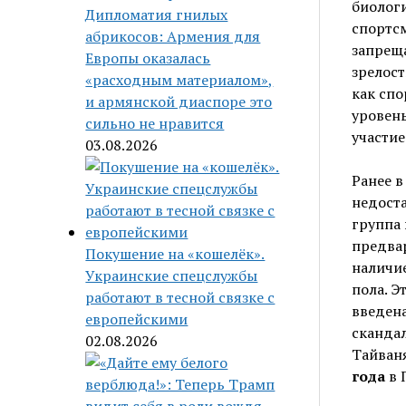
биолог
Дипломатия гнилых
спортсм
абрикосов: Армения для
запрещ
Европы оказалась
зрелост
«расходным материалом»,
как сп
и армянской диаспоре это
уровень
сильно не нравится
участие
03.08.2026
Ранее в
недоста
группа 
предвар
Покушение на «кошелёк».
наличие
Украинские спецслужбы
пола. Э
работают в тесной связке с
введена
европейскими
скандал
02.08.2026
Тайваня
года
в 