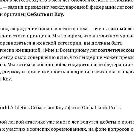
а, — заявил президент международной федерации легкой
и британец
Себастьян Коу.
 подтверждение биологического пола — очень важный ша
ении этого принципа. Мы говорим, что на элитном уровн
оревноваться в женской категории, вы должны быть
ически женщиной. «Мне и Всемирному легкоатлетическом
всегда было совершенно ясно, что гендер не может превз
ию. Мы хотим особенно поблагодарить наши федерации-
оддержку и приверженность внедрению этих новых прави
 Коу.
orld Athletics Себастьян Коу / фото: Global Look Press
ой легкой атлетике уже много лет ведутся дебаты о крит
 к участию в женских соревнованиях, на фоне вопросов о