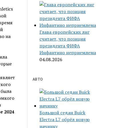
letics
вой
 время
ий
Глава европейских лиг
во на
считает, что позиция
президента ФИФА
Инфантино неприемлема
ила
04.08.2026
торые
ыявляет
АВТО
ского
 была
омкого
з
е 2024
Большой седан Buick
Electra L7 обрёл новую
начинку