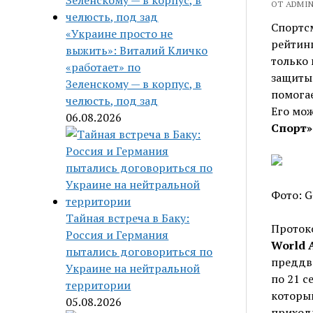
ОТ ADMIN 
Спортсм
«Украине просто не
рейтинг
выжить»: Виталий Кличко
только 
«работает» по
защиты 
Зеленскому — в корпус, в
помога
челюсть, под зад
Его мож
06.08.2026
Спорт»
Фото: G
Тайная встреча в Баку:
Проток
Россия и Германия
World A
пытались договориться по
преддве
Украине на нейтральной
по 21 с
территории
которы
05.08.2026
приходи