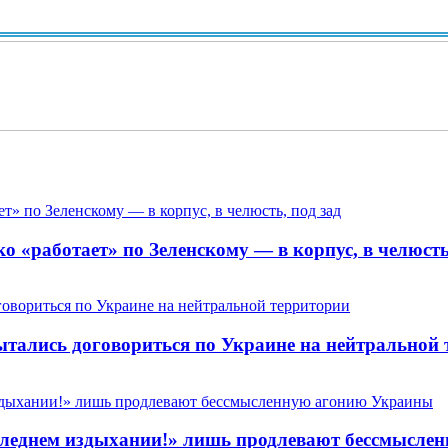
Вид
 «работает» по Зеленскому — в корпус, в челюсть,
пытались договориться по Украине на нейтральной
 последнем издыхании!» лишь продлевают бессмысл