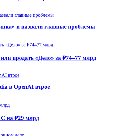
рынка» и назвали главные проблемы
ли продать «Дело» за ₽74–77 млрд
dia в OpenAI втрое
НС на ₽29 млрд