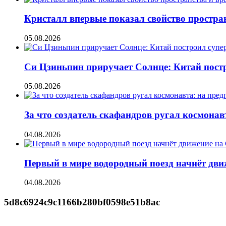
Кристалл впервые показал свойство простран
05.08.2026
Си Цзиньпин приручает Солнце: Китай постр
05.08.2026
За что создатель скафандров ругал космонав
04.08.2026
Первый в мире водородный поезд начнёт движе
04.08.2026
5d8c6924c9c1166b280bf0598e51b8ac