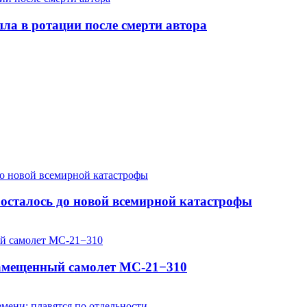
шла в ротации после смерти автора
осталось до новой всемирной катастрофы
замещенный самолет МС-21−310