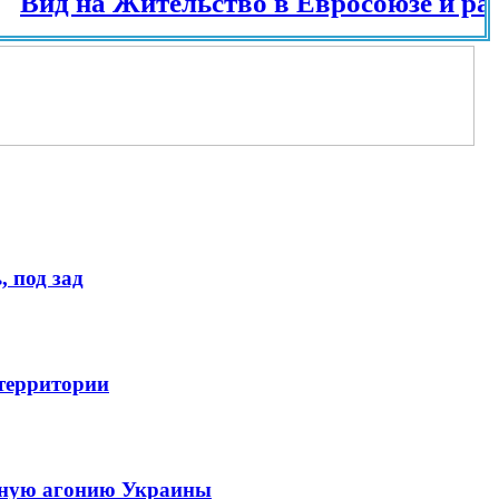
 на Жительство в Евросоюзе и разных 
 под зад
 территории
енную агонию Украины