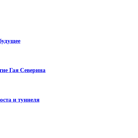
будущее
тие Гая Северина
оста и туннеля