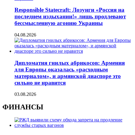
Responsible Statecraft: Лозунги «Россия на
последнем издыхании!» лишь продлевают
бессмысленную агонию Украины
04.08.2026
Дипломатия гнилых абрикосов: Армения
для Европы оказалась «расходным
материалом», и армянской диаспоре это
сильно не нравится
03.08.2026
ФИНАНСЫ