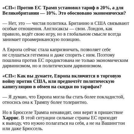
«СП»: Против ЕС Трамп установил тариф в 20%, а для
Великобритании — 10%. Это обосновано экономически?
— Нет, это — чистая политика. Британию и США связывают
особые отношения. Англосаксы — свои. Лондон, как
правило, ведёт свою игру, но в глобальном смысле всегда
занимает проамериканскую позицию.
А Европа сейчас стала капризничать, позволяет себе
не слушаться гегемона и даже спорить с ним. Поэтому
пошлина против ЕС продиктована не только экономическим
дарвинизмом, но и политическим дарвинизмом.
«СП»: Как вы думаете, Европа включится в торговую
войну против США, или предпочтёт политическую
капитуляцию в обмен на скидки по тарифам?
— Я думаю, что Европа могла бы стать более покладистой,
относись она к Трампу более толерантно.
Но в Брюсселе Трампа ненавидят, они верят в пришествие
Харрис
. В этой ситуации сильные страны ЕС приходят
к выводу, что нужно полагаться на себя, а не на Вашингтон
или даже Брюссель.