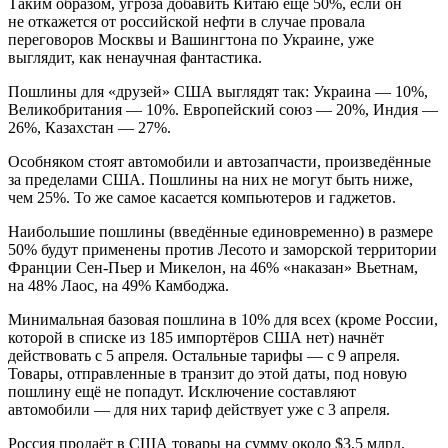
Таким образом, угроза добавить Китаю ещё 50%, если он
не откажется от российской нефти в случае провала
переговоров Москвы и Вашингтона по Украине, уже
выглядит, как ненаучная фантастика.
Пошлины для «друзей» США выглядят так: Украина — 10%,
Великобритания — 10%. Европейский союз — 20%, Индия —
26%, Казахстан — 27%.
Особняком стоят автомобили и автозапчасти, произведённые
за пределами США. Пошлины на них не могут быть ниже,
чем 25%. То же самое касается компьютеров и гаджетов.
Наибольшие пошлины (введённые единовременно) в размере
50% будут применены против Лесото и заморской территории
Франции Сен-Пьер и Микелон, на 46% «наказан» Вьетнам,
на 48% Лаос, на 49% Камбоджа.
Минимальная базовая пошлина в 10% для всех (кроме России,
которой в списке из 185 импортёров США нет) начнёт
действовать с 5 апреля. Остальные тарифы — с 9 апреля.
Товары, отправленные в транзит до этой даты, под новую
пошлину ещё не попадут. Исключение составляют
автомобили — для них тариф действует уже с 3 апреля.
Россия продаёт в США товары на сумму около $3,5 млрд.