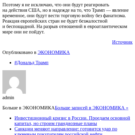
Поэтому я не исключаю, что они будут реагировать
на действия США, но в надежде на то, что Трамп — явление
временное, они будут вести торговую войну без фанатизма.
Реакция европейских стран не будет безжалостной
и беспощадной. На разрыв отношений в евроатлантическом
мире они не пойдут.
Источник
Опубликовано в
ЭКОНОМИКА
#Дональд Трамп
admin
Больше в
ЭКОНОМИКА
Больше записей в ЭКОНОМИКА »
Инвестиционный кризис в России. Проедаем основной
капитал, но строим грандиозные планы
Санкции меняют направление: готовится удар по
ключевым покупателям российской нефти