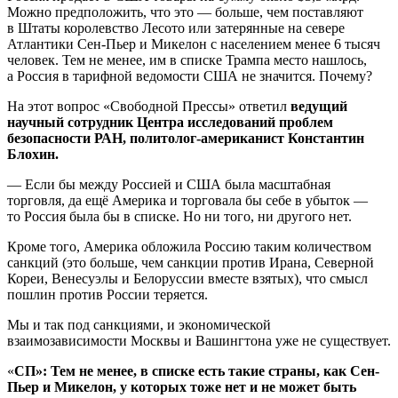
Можно предположить, что это — больше, чем поставляют
в Штаты королевство Лесото или затерянные на севере
Атлантики Сен-Пьер и Микелон с населением менее 6 тысяч
человек. Тем не менее, им в списке Трампа место нашлось,
а Россия в тарифной ведомости США не значится. Почему?
На этот вопрос «Свободной Прессы» ответил
ведущий
научный сотрудник Центра исследований проблем
безопасности РАН, политолог-американист Константин
Блохин.
— Если бы между Россией и США была масштабная
торговля, да ещё Америка и торговала бы себе в убыток —
то Россия была бы в списке. Но ни того, ни другого нет.
Кроме того, Америка обложила Россию таким количеством
санкций (это больше, чем санкции против Ирана, Северной
Кореи, Венесуэлы и Белоруссии вместе взятых), что смысл
пошлин против России теряется.
Мы и так под санкциями, и экономической
взаимозависимости Москвы и Вашингтона уже не существует.
«
СП»: Тем не менее, в списке есть такие страны, как Сен-
Пьер и Микелон, у которых тоже нет и не может быть