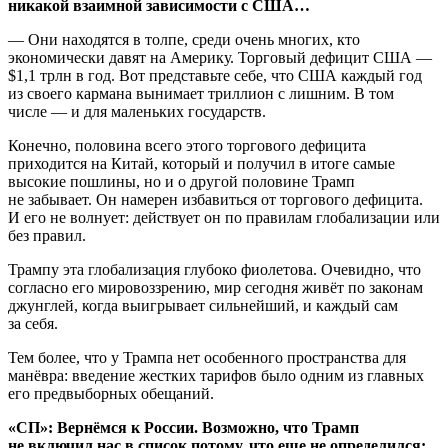
никакой взаимной зависимости с США…
— Они находятся в толпе, среди очень многих, кто
экономически давят на Америку. Торговый дефицит США —
$1,1 трлн в год. Вот представьте себе, что США каждый год
из своего кармана вынимает триллион с лишним. В том
числе — и для маленьких государств.
Конечно, половина всего этого торгового дефицита
приходится на Китай, который и получил в итоге самые
высокие пошлины, но и о другой половине Трамп
не забывает. Он намерен избавиться от торгового дефицита.
И его не волнует: действует он по правилам глобализации или
без правил.
Трампу эта глобализация глубоко фиолетова. Очевидно, что
согласно его мировоззрению, мир сегодня живёт по законам
джунглей, когда выигрывает сильнейший, и каждый сам
за себя.
Тем более, что у Трампа нет особенного пространства для
манёвра: введение жестких тарифов было одним из главных
его предвыборных обещаний.
«СП»: Вернёмся к России. Возможно, что Трамп
не включил нас в список потому, что еще не определился: