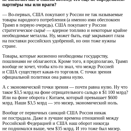
партнёры мы или враги?
— Во-первых, США покупают у России не так называемые
товары народного потребления (а именно ими обеспокоен
Трамп в первую очередь). США покупают у России
стратегическое сырьё — ядерное топливо и некоторые крайне
необходимые металлы. Ну, может быть, ещё закрывают глаза
на поставки российских удобрений, но они тоже нужны
стране.
Товары, которые жизненно необходимы государству,
пошлинами не облагаются. Кроме того, я предполагаю, Трамп
вообще не хочет, чтобы кто-то знал, что между Россией
и США существует какая-то торговля. С точки зрения
официальной политики она равна нулю.
А с экономической точки зрения — почти равна нулю. Ну что
такое $3,5 млрд на фоне отрицательного сальдо в $1 100 млрд?
Или на фоне оборота с Китаем, который превышает $600
млрд. Наши $3,5 млрд — это мизер, экономический ноль.
Вообще от первичных санкций США Россия никак
не пострадала. Даже в лучшие времена отношений между
Российской Федерацией и США наш оборот никогда
не поднимался выше, чем $35 млрд. И это тоже был мизер.