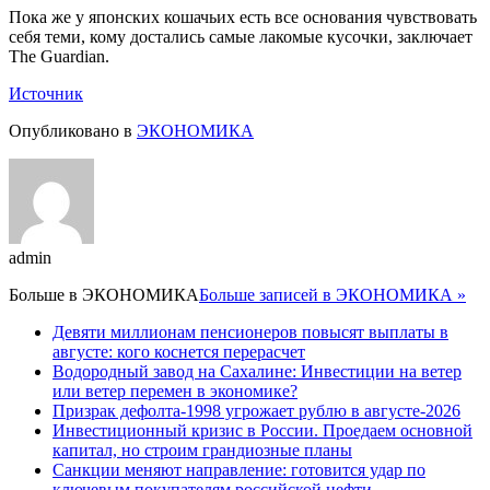
Пока же у японских кошачьих есть все основания чувствовать
себя теми, кому достались самые лакомые кусочки, заключает
The Guardian.
Источник
Опубликовано в
ЭКОНОМИКА
admin
Больше в
ЭКОНОМИКА
Больше записей в ЭКОНОМИКА »
Девяти миллионам пенсионеров повысят выплаты в
августе: кого коснется перерасчет
Водородный завод на Сахалине: Инвестиции на ветер
или ветер перемен в экономике?
Призрак дефолта-1998 угрожает рублю в августе-2026
Инвестиционный кризис в России. Проедаем основной
капитал, но строим грандиозные планы
Санкции меняют направление: готовится удар по
ключевым покупателям российской нефти