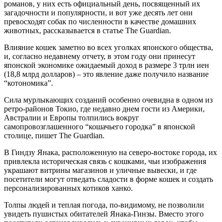
романов, у них есть официальный день, посвященный их
загадочности и
популярности, и вот уже десять лет они
превосходят собак по численности в качестве домашних
животных, рассказывается в статье The Guardian.
Влияние кошек заметно во всех уголках японского общества,
и, согласно недавнему отчету, в этом году они принесут
японской экономике ожидаемый доход в размере 3 трлн иен
(18,8 млрд долларов) – это явление даже получило название
“котономика”.
Сила мурлыкающих созданий особенно очевидна в одном из
ретро-районов Токио, где недавно днем гости из Америки,
Австралии и Европы толпились вокруг
самопровозглашенного “кошачьего городка” в японской
столице, пишет The Guardian.
В Гиндзу Янака, расположенную на северо-востоке города, их
привлекла историческая связь с кошками, чьи изображения
украшают витрины магазинов и уличные вывески, и где
посетители могут отведать сладости в форме кошек и создать
персонализированных котиков ханко.
Толпы людей и теплая погода, по-видимому, не позволили
увидеть пушистых обитателей Янака-Гинзы. Вместо этого