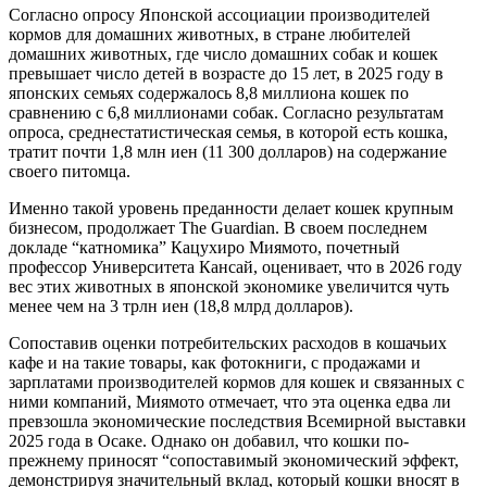
Согласно опросу Японской ассоциации производителей
кормов для домашних животных, в стране любителей
домашних животных, где число домашних собак и кошек
превышает число детей в возрасте до 15 лет, в 2025 году в
японских семьях содержалось 8,8 миллиона кошек по
сравнению с 6,8 миллионами собак. Согласно результатам
опроса, среднестатистическая семья, в которой есть кошка,
тратит почти 1,8 млн иен (11 300 долларов) на содержание
своего питомца.
Именно такой уровень преданности делает кошек крупным
бизнесом, продолжает The Guardian. В своем последнем
докладе “катномика” Кацухиро Миямото, почетный
профессор Университета Кансай, оценивает, что в 2026 году
вес этих животных в японской экономике увеличится чуть
менее чем на 3 трлн иен (18,8 млрд долларов).
Сопоставив оценки потребительских расходов в кошачьих
кафе и на такие товары, как фотокниги, с продажами и
зарплатами производителей кормов для кошек и связанных с
ними компаний, Миямото отмечает, что эта оценка едва ли
превзошла экономические последствия Всемирной выставки
2025 года в Осаке. Однако он добавил, что кошки по-
прежнему приносят “сопоставимый экономический эффект,
демонстрируя значительный вклад, который кошки вносят в