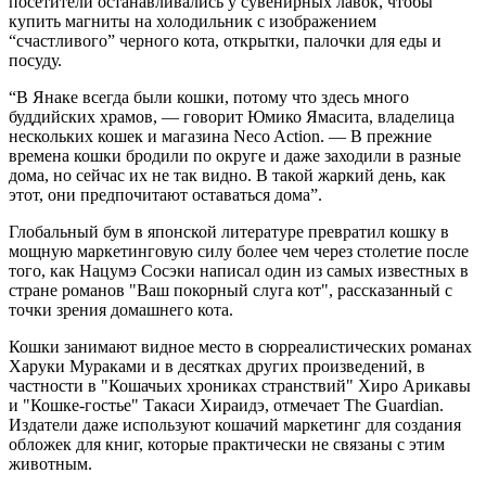
посетители останавливались у сувенирных лавок, чтобы
купить магниты на холодильник с изображением
“счастливого” черного кота, открытки, палочки для еды и
посуду.
“В Янаке всегда были кошки, потому что здесь много
буддийских храмов, — говорит Юмико Ямасита, владелица
нескольких кошек и магазина Neco Action. — В прежние
времена кошки бродили по округе и даже заходили в разные
дома, но сейчас их не так видно. В такой жаркий день, как
этот, они предпочитают оставаться дома”.
Глобальный бум в японской литературе превратил кошку в
мощную маркетинговую силу более чем через столетие после
того, как Нацумэ Сосэки написал один из самых известных в
стране романов "Ваш покорный слуга кот", рассказанный с
точки зрения домашнего кота.
Кошки занимают видное место в сюрреалистических романах
Харуки Мураками и в десятках других произведений, в
частности в "Кошачьих хрониках странствий" Хиро Арикавы
и "Кошке-гостье" Такаси Хираидэ, отмечает The Guardian.
Издатели даже используют кошачий маркетинг для создания
обложек для книг, которые практически не связаны с этим
животным.