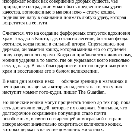
изображает кошек как совершенно добрых существ, чье
природное сострадание может быть предвестником удачи –
качества, воплощенные в манэки нэко – статуе кошки,
поднявшей лапу в ожидании поймать любую удачу, которая
встретится на ее пути.
Считается, что на создание фарфоровых статуэток вдохновил
храм Токудзи в Киото, где, согласно легенде, богатый феодал
охотился, когда попал в сильный шторм. Спрятавшись под
деревом, он заметил кошку, которая манила его со ступеней
полуразрушенного храма. Когда он приблизился к животному,
молния ударила в то место, где он укрывался всего несколько
секунд назад. В знак благодарности этот господин выкупил
храм и восстановил его в былом великолепии.
В наши дни манэки-нэко — обычное зрелище в магазинах и
ресторанах, владельцы которых надеются на то, что у них
наступит момент гото-кудзи, пишет The Guardian.
Но японские кошки могут процветать только до тех пор, пока
есть достаточно людей, которые их содержат. Учитывая, что
долгосрочное сокращение популяции стало почти
неизбежным, в связи со стареющей демографией в стране
вскоре может значительно сократиться количество кошек,
которых держат в качестве домашних животных.