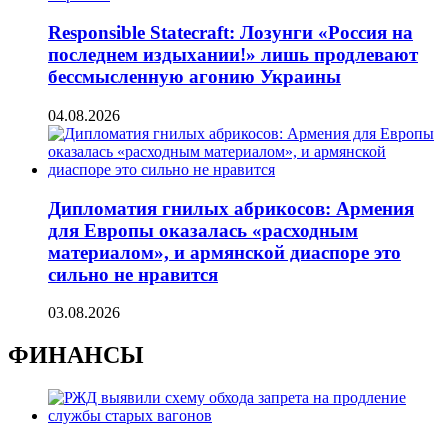
Responsible Statecraft: Лозунги «Россия на
последнем издыхании!» лишь продлевают
бессмысленную агонию Украины
04.08.2026
Дипломатия гнилых абрикосов: Армения
для Европы оказалась «расходным
материалом», и армянской диаспоре это
сильно не нравится
03.08.2026
ФИНАНСЫ