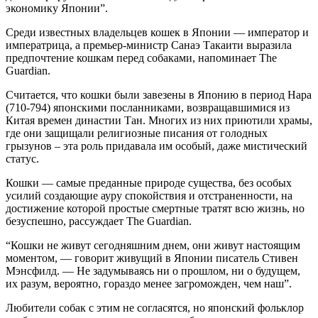
экономику Японии”.
Среди известных владельцев кошек в Японии — император и
императрица, а премьер-министр Санаэ Такаити выразила
предпочтение кошкам перед собаками, напоминает The
Guardian.
Считается, что кошки были завезены в Японию в период Нара
(710-794) японскими посланниками, возвращавшимися из
Китая времен династии Тан. Многих из них приютили храмы,
где они защищали религиозные писания от голодных
грызунов – эта роль придавала им особый, даже мистический
статус.
Кошки — самые преданные природе существа, без особых
усилий создающие ауру спокойствия и отстраненности, на
достижение которой простые смертные тратят всю жизнь, но
безуспешно, рассуждает The Guardian.
“Кошки не живут сегодняшним днем, они живут настоящим
моментом, — говорит живущий в Японии писатель Стивен
Мэнсфилд. — Не задумываясь ни о прошлом, ни о будущем,
их разум, вероятно, гораздо менее загроможден, чем наш”.
Любители собак с этим не согласятся, но японский фольклор