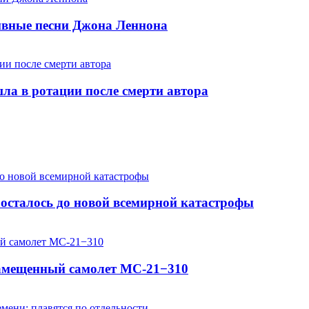
хивные песни Джона Леннона
шла в ротации после смерти автора
осталось до новой всемирной катастрофы
замещенный самолет МС-21−310