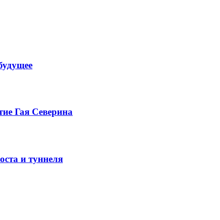
будущее
тие Гая Северина
оста и туннеля