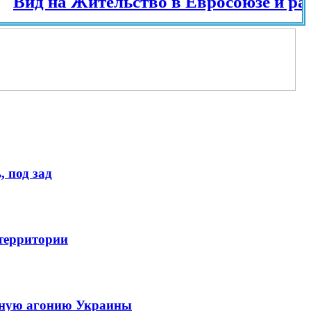
 на Жительство в Евросоюзе и разных с
 под зад
 территории
енную агонию Украины