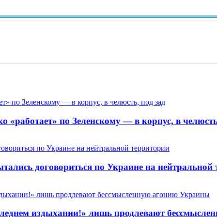
Вид
 «работает» по Зеленскому — в корпус, в челюсть,
пытались договориться по Украине на нейтральной
 последнем издыхании!» лишь продлевают бессмысл