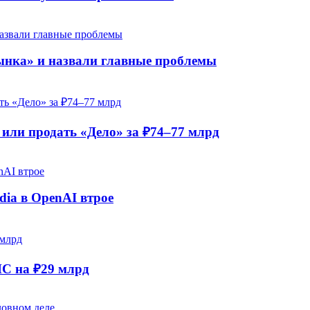
рынка» и назвали главные проблемы
ли продать «Дело» за ₽74–77 млрд
dia в OpenAI втрое
НС на ₽29 млрд