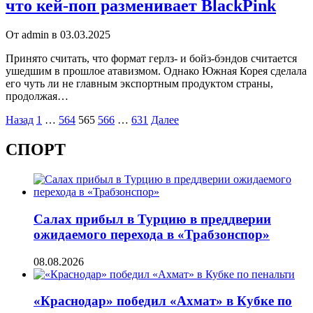
что кей-поп разменивает BlackPink
От admin в 03.03.2025
Принято считать, что формат герлз- и бойз-бэндов считается
ушедшим в прошлое атавизмом. Однако Южная Корея сделала
его чуть ли не главным экспортным продуктом страны,
продолжая…
Пагинация
Назад
1
…
564
565
566
…
631
Далее
записей
СПОРТ
Салах прибыл в Турцию в преддверии
ожидаемого перехода в «Трабзонспор»
08.08.2026
«Краснодар» победил «Ахмат» в Кубке по